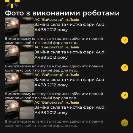
лінзою Лемарікс
і забути про темряву на роки!
Наш сайт SkloFar представляє найвищу якість
Фото з виконаними роботами
фотографій адаптерних рамок, які безперечно є
АС “Байрактар”, м.Львів
автентичними та унікальними. Знімки виготовлені
Заміна скла та чистка фари Audi
виключно за допомогою професійного обладнання,
А4В8 2012 року
розміщеного у нашому офісі, яке знімають наші фото
Вимогливому клієнту за 4 години здійснити повний
експерти у Києві. Звертаємо вашу увагу на те, що
комплекс робіт по заміні фар для пер...
використання будь-яких фотографій із нашого веб-
АС “Байрактар”, м.Львів
Заміна скла та чистка фари Audi
сайту без письмового дозволу суворо заборонено.
А4В8 2012 року
Придбати автодеталь для передньої оптики фар
можна у комплекті з лівою та правою сторонами. Весь
Вимогливому клієнту за 4 години здійснити повний
комплекс робіт по заміні фар для пер...
асортимент ретельно перевіряють на складі та уважно
АС “Байрактар”, м.Львів
упаковують спочатку у кілька шарів захисної стрейч-
Заміна скла та чистка фари Audi
плівки, а потім у коробку власного виробництва,
А4В8 2012 року
обмотану брендованим скотчем. Усе це повністю
Вимогливому клієнту за 4 години здійснити повний
забезпечує захист перехідної рамки для лінз під час
комплекс робіт по заміні фар для пер...
перевезення, повністю усуває ймовірність
АС “Байрактар”, м.Львів
пошкодження товару внаслідок механічних впливів під
Заміна скла та чистка фари Audi
А4В8 2012 року
час транспортування поштою.
Детальніше про доставку…
Вимогливому клієнту за 4 години здійснити повний
комплекс робіт по заміні фар для пер...
Комплектація товару виробника та зовнішній вигляд