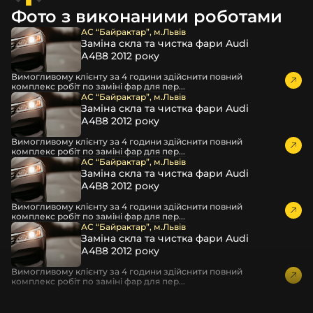
захисної стрейч-плівки, потім у додаткову плівку з
Фото з виконаними роботами
повітрям – і все це повноцінно захищає скло фари під
час перевезення та цілком прибирає вірогідність
АС “Байрактар”, м.Львів
Заміна скла та чистка фари Audi
пошкодження товару внаслідок механічних впливів під
А4В8 2012 року
час транспортування поштою.
Детальніше про доставку…
Вимогливому клієнту за 4 години здійснити повний
комплекс робіт по заміні фар для пер...
Комплектація товару виробника та зовнішній вигляд
АС “Байрактар”, м.Львів
Заміна скла та чистка фари Audi
товару можуть відрізнятися від фотографій,
А4В8 2012 року
представлених на сайті.
Вимогливому клієнту за 4 години здійснити повний
Якщо ви шукаєте такі послуги, як заміна скла фари,
комплекс робіт по заміні фар для пер...
розпакування та перепакування фар, відновлення та
АС “Байрактар”, м.Львів
Заміна скла та чистка фари Audi
ремонт фар, заміна лінз Xenon LED BI-LED, ремонт скла,
А4В8 2012 року
корпусу та кріплення фари, налаштування світла,
коригування, діагностика та полірування фари, наші
Вимогливому клієнту за 4 години здійснити повний
комплекс робіт по заміні фар для пер...
партнерські сервіси готові надати допомогу по всій
АС “Байрактар”, м.Львів
Україні.
Заміна скла та чистка фари Audi
А4В8 2012 року
Ми опанували мистецтво автосвітла, і це підтвердять
тисячі задоволених клієнтів. Розмаїття вибору, постійна
Вимогливому клієнту за 4 години здійснити повний
комплекс робіт по заміні фар для пер...
наявність на складі, свіжі поступлення, доступна ціна,
швидке доставлення та висока якість товарів!