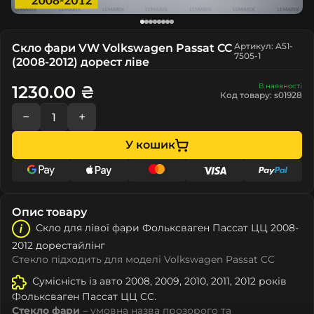
Артикул: A51-
Скло фари VW Volkswagen Passat CC
7505-1
(2008-2012) дорест ліве
В наявності
1230.00 ₴
Код товару: s01928
−
+
У кошик
Опис товару
Скло для лівої фари Фолькcвагeн Пассат ЦЦ 2008-
2012 дорестайлінг
Стекло підходить для моделі Volkswagen Passat CC
Сумісність із авто 2008, 2009, 2010, 2011, 2012 років
Фолькcвагeн Пассат ЦЦ CC.
Стекло фари
– умовна назва прозорого та