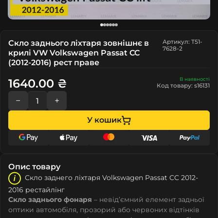
Артикул: T51-
Скло заднього ліхтаря зовнішнє в
7628-2
крилі VW Volkswagen Passat CC
(2012-2016) рест праве
В наявності
1640.00 ₴
Код товару: s16131
−
+
У кошик
Опис товару
Скло заднего ліхтаря Volkswagen Passat CC 2012-
2016 рестайлінг
Скло заднього фонаря
– невід’ємний елемент задньої
оптики автомобіля, прозорий або червоних відтінків