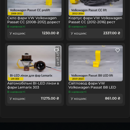
головне у будь-якому куточку країни.
Скло фари VW Volkswagen
Корпус фари VW Volkswagen
Passat CC (2008-2012) дорест
Passat CC (2012-2016) рест
ліве
правий
В наявності
В наявності
1230.00 ₴
2337.00 ₴
У кошик:
У кошик:
Автомобільні BI-LED лінзи в
Світловод фари VW
фари Lemarix 303
Volkswagen Passat B8 LED
(2019-2023) рест довгий лівий
В наявності
В наявності
11275.00 ₴
861.00 ₴
У кошик:
У кошик: