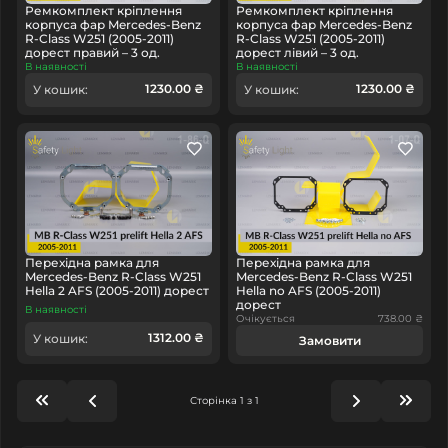
Ремкомплект кріплення
Ремкомплект кріплення
корпуса фар Mercedes-Benz
корпуса фар Mercedes-Benz
R-Class W251 (2005-2011)
R-Class W251 (2005-2011)
дорест правий – 3 од.
дорест лівий – 3 од.
В наявності
В наявності
1230.00 ₴
1230.00 ₴
У кошик:
У кошик:
Перехідна рамка для
Перехідна рамка для
Mercedes-Benz R-Class W251
Mercedes-Benz R-Class W251
Hella 2 AFS (2005-2011) дорест
Hella no AFS (2005-2011)
дорест
В наявності
Очікується
738.00 ₴
1312.00 ₴
У кошик:
Замовити
Сторінка 1 з 1