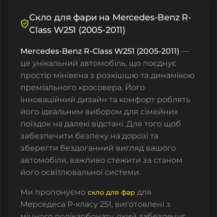
Скло для фари на Mercedes-Benz R-
Class W251 (2005-2011)
Mercedes-Benz R-Class W251 (2005-2011)
—
це унікальний автомобіль, що поєднує
простір мінівена з розкішшю та динамікою
преміального кросовера. Його
інноваційний дизайн та комфорт роблять
його ідеальним вибором для сімейних
поїздок на далекі відстані. Для того щоб
забезпечити безпеку на дорозі та
зберегти бездоганний вигляд вашого
автомобіля, важливо стежити за станом
його освітлювальної системи.
Ми пропонуємо
для
скло для фар
Мерседеса Р-класу
251, виготовлені з
міцного полікарбонату, який забезпечує