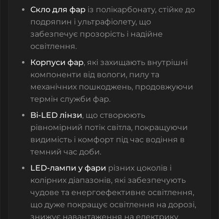
Скло для фар
із полікарбонату, стійке до
подряпин і ультрафіолету, що
забезпечує прозорість і надійне
освітлення.
Корпуси фар
, які захищають внутрішні
компоненти від вологи, пилу та
механічних пошкоджень, продовжуючи
термін служби фар.
Bi-LED лінзи
, що створюють
рівномірний потік світла, покращуючи
видимість і комфорт під час водіння в
темний час доби.
LED-лампи у фари
різних цоколів і
колірних діапазонів, які забезпечують
чудове та енергоефективне освітлення,
що дуже покращує освітлення на дорозі,
знижує навантаження на електрику