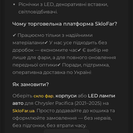
Ріснічки з LED, декоративні вставки,
світловідбивачі.
Чому торговельна платформа SkloFar?
✔ Працюємо тільки з надійними
матеріалами
✔ У нас усе підходить без
доробок — економите час
✔ Є вибір не
лише для фари, а для повного оновлення
передньої оптики
✔ Поради, підтримка,
оперативна доставка по Україні
Як замовити?
Оберіть
,
корпуси
або
LED лампи
скло фар
авто
для Chrysler Pacifica (2021–2025) на
. Просто додавайте до кошика та
SkloFar.ua
оформлюйте замовлення — без нервів,
без підгонки, без втрати часу.