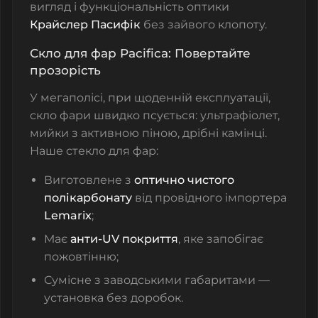
вигляд і функціональність оптики
Крайслер Пасифік
без зайвого клопоту.
Скло для фар Pacifica: Повертайте
прозорість
У мегаполісі, при щоденній експлуатації,
скло фари
швидко псується: ультрафіолет,
мийки з активною піною, дрібні камінці.
Наше
стекло для фар
:
Виготовлене з
оптично чистого
полікарбонату
від провідного імпортера
Lemarix
;
Має
анти-UV покриття
, яке запобігає
пожовтінню;
Сумісне з заводськими габаритами —
установка без доробок.