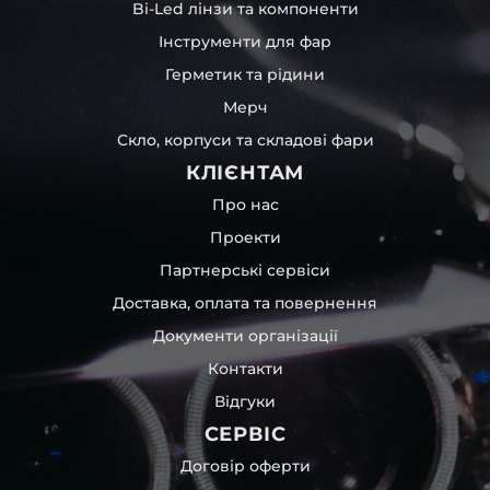
Bi-Led лінзи та компоненти
Інструменти для фар
Герметик та рідини
Мерч
Скло, корпуси та складові фари
КЛІЄНТАМ
Про нас
Проекти
Партнерські сервіси
Доставка, оплата та повернення
Документи організації
Контакти
Відгуки
СЕРВІС
Договір оферти