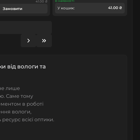
В наявності
41.00 ₴
41.00 ₴
У кошик:
Замовити
и від вологи та
не лише
ю. Саме тому
ментом в роботі
ення вологи,
ресурс всієї оптики.