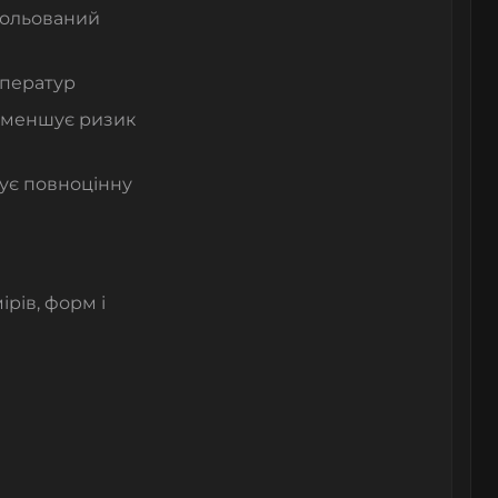
рольований
мператур
зменшує ризик
ує повноцінну
ірів, форм і