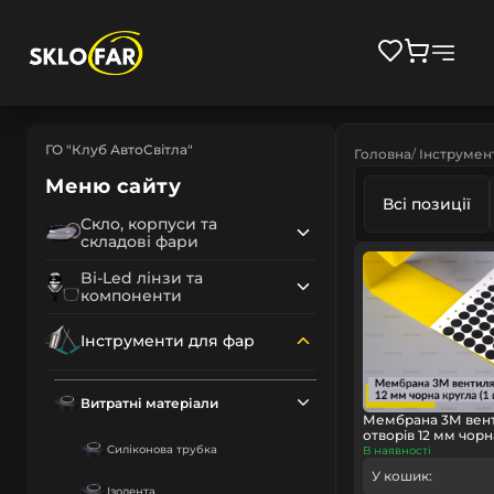
ГО "Клуб АвтоСвітла"
Головна
Інструмен
Меню сайту
Всі позиції
Скло, корпуси та
складові фари
Bi-Led лінзи та
компоненти
Інструменти для фар
Витратні матеріали
Мембрана 3М вен
отворів 12 мм чорна
Cиліконова трубка
В наявності
У кошик:
Ізолента