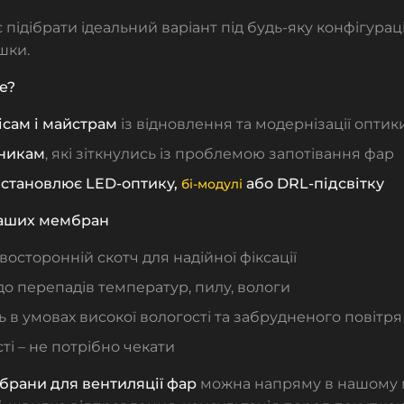
 підібрати ідеальний варіант під будь-яку конфігурац
шки.
е?
ісам і майстрам
із відновлення та модернізації оптик
никам
, які зіткнулись із проблемою запотівання фар
 встановлює LED-оптику,
або DRL-підсвітку
бі-модулі
аших мембран
восторонній скотч для надійної фіксації
 до перепадів температур, пилу, вологи
в умовах високої вологості та забрудненого повітря
ті – не потрібно чекати
брани для вентиляції фар
можна напряму в нашому м