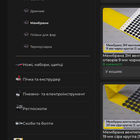
Дренажі
Мембрани
Плівки для фар
Термоусадка
Мембрана 3М вен
отворів 9 мм чорна 
Ножі, набори, щипці
В наявності
У кошик:
Пічка та екструдер
Пневмо- та електроінструмент
Реглоскопи
Скоби та болти
Мембрана вентиля
19 мм сіра кругла (1