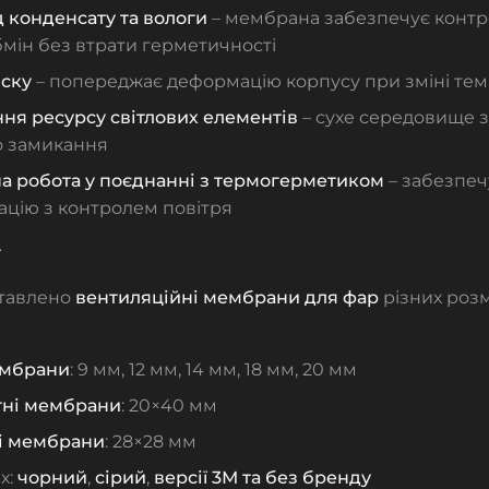
д конденсату та вологи
– мембрана забезпечує конт
мін без втрати герметичності
иску
– попереджає деформацію корпусу при зміні те
ня ресурсу світлових елементів
– сухе середовище 
о замикання
а робота у поєднанні з термогерметиком
– забезпеч
ацію з контролем повітря
т
ставлено
вентиляційні мембрани для фар
різних розм
ембрани
: 9 мм, 12 мм, 14 мм, 18 мм, 20 мм
ні мембрани
: 20×40 мм
і мембрани
: 28×28 мм
х:
чорний
,
сірий
,
версії 3М та без бренду