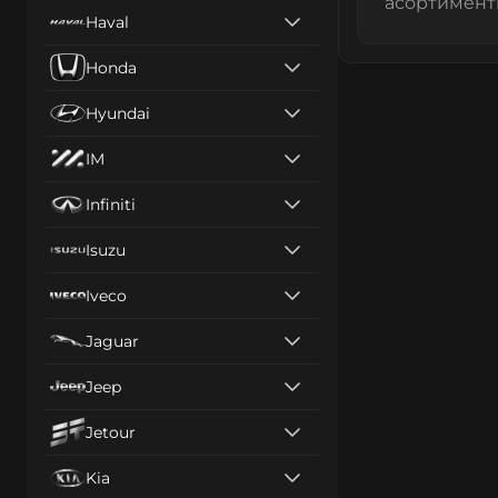
асортименті
Haval
Honda
Hyundai
IM
Infiniti
Isuzu
Iveco
Jaguar
Jeep
Jetour
Kia