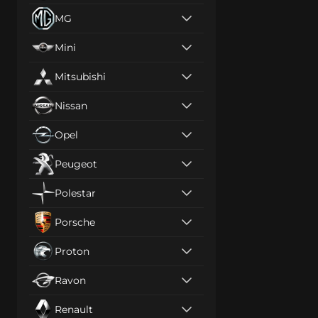
MG
Mini
Mitsubishi
Nissan
Opel
Peugeot
Polestar
Porsche
Proton
Ravon
Renault