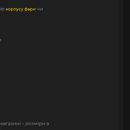
ію
чи
корпусу фари
и
агазині – розміри в