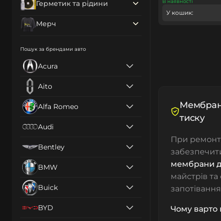
В наявності
Герметик та рідини
У кошик:
Мерч
Пошук за брендами авто
Acura
Aito
Мембрани
Alfa Romeo
тиску
Audi
При ремонт
Bentley
забезпечити
мембрани д
BMW
майстрів та
Buick
запотівання
BYD
Чому варто