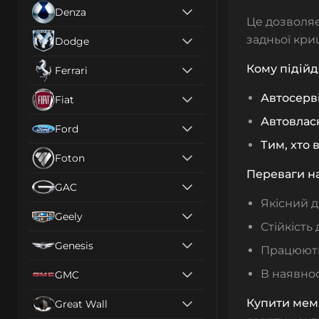
Denza
Це дозволяє
задньої кри
Dodge
Кому підійд
Ferrari
Автосерв
Fiat
Автовлас
Ford
Тим, хто
Foton
Переваги н
GAC
Якісний д
Geely
Стійкість
Genesis
Працюють 
В наявнос
GMC
Купити мем
Great Wall