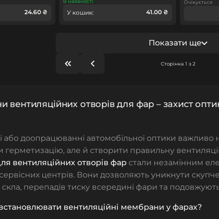
В наявності
Очікується
24.60 ₴
41.00 ₴
У кошик:
Показати ще
Сторінка 1 з 2
 вентиляційних отворів для фар – захист оптик
і або доопрацюванні автомобільної оптики важливо 
 герметизацію, але й створити правильну вентиляці
ля вентиляційних отворів фар
стали незамінним еле
 сервісних центрів. Вони дозволяють уникнути скупч
 скла, перепадів тиску всередині фари та подовжують 
 встановлювати вентиляційні мембрани у фарах?