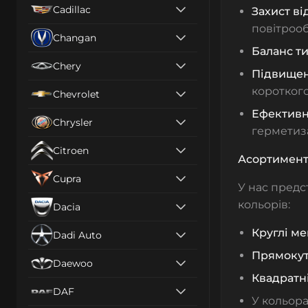
Cadillac
Захист ві
повітрооб
Changan
Баланс т
Chery
Підвищен
коротког
Chevrolet
Ефективн
Chrysler
герметиз
Citroen
Асортимен
Cupra
У нас пред
кольорів:
Dacia
Круглі м
Dadi Auto
Прямокут
Daewoo
Квадратн
DAF
У кольора