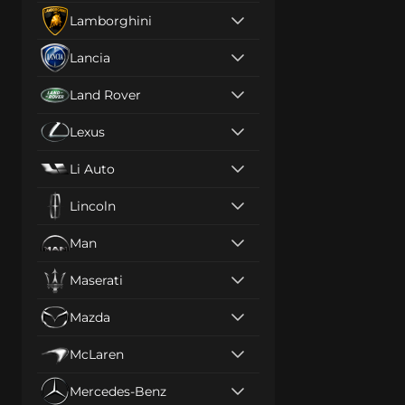
Lamborghini
Lancia
Land Rover
Lexus
Li Auto
Lincoln
Man
Maserati
Mazda
McLaren
Mercedes-Benz