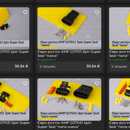
J7011 2pin Super
Євро роз'єм AMP DJ7011 3pin Super
Євро роз'є
Seal "мама"
Seal "папа"
В наявності
В наявності
30.34 ₴
30.34 ₴
У кошик:
У кошик:
J7031 3pin Super
Євро роз'єм AMP DJ7041 4pin
Євро роз'є
Super Seal "папа-мама"
Seal "папа