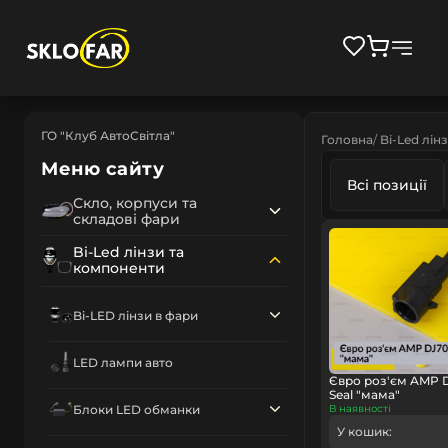
ГО "Клуб АвтоСвітла"
Головна
Bi-Led лін
Меню сайту
Всі позиції
Скло, корпуси та
складові фари
Bi-Led лінзи та
компоненти
Bi-LED лінзи в фари
LED лампи авто
Євро роз'єм AMP DJ
Seal "мама"
Блоки LED обманки
В наявності
У кошик: