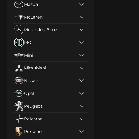
Mazda
McLaren
Mercedes-Benz
MG
Mini
Mitsubishi
Nissan
Opel
Peugeot
Polestar
Porsche