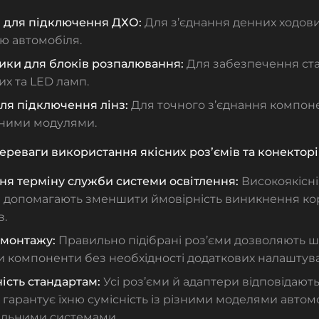
 для підключення ДХО:
Для з’єднання денних ходови
ю автомобіля.
ики для блоків розпалювання:
Для забезпечення ста
х та LED ламп.
ля підключення лінз:
Для точного з’єднання компоне
ними модулями.
ереваги використання якісних роз’ємів та конекторі
ня терміну служби системи освітлення:
Високоякісні
я допомагають зменшити ймовірність виникнення кор
в.
 монтажу:
Правильно підібрані роз’єми дозволяють ш
и компоненти без необхідності додаткових налаштув
ість стандартам:
Усі роз’єми й адаптери відповідают
о гарантує їхню сумісність із різними моделями автомо
альними системами.