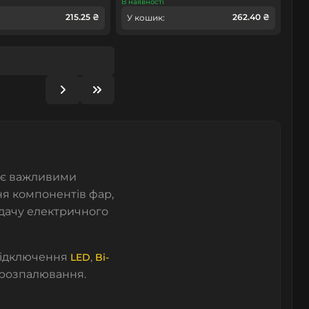
В наявності
215.25 ₴
262.40 ₴
У кошик:
 є важливими
я компонентів фар,
едачу електричного
 підключення
,
LED
Bi-
в розпалювання.