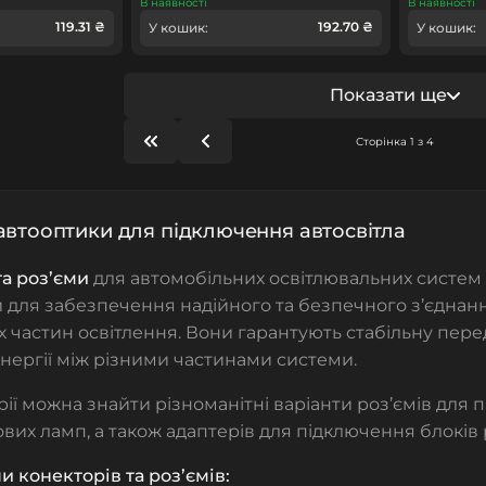
В наявності
В наявності
119.31 ₴
192.70 ₴
У кошик:
У кошик:
Показати ще
Сторінка 1 з 4
автооптики для підключення автосвітла
а роз’єми
для автомобільних освітлювальних систем
для забезпечення надійного та безпечного з’єднанн
их частин освітлення. Вони гарантують стабільну пер
енергії між різними частинами системи.
орії можна знайти різноманітні варіанти роз’ємів для
ових ламп, а також адаптерів для підключення блокі
и конекторів та роз’ємів: