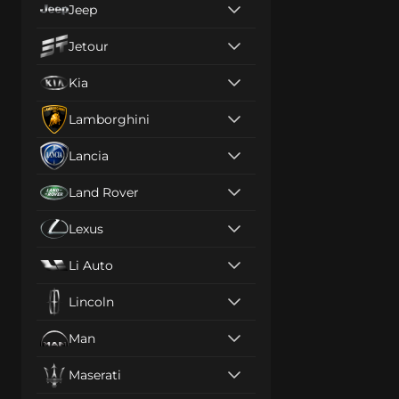
Jeep
Jetour
Kia
Lamborghini
Lancia
Land Rover
Lexus
Li Auto
Lincoln
Man
Maserati