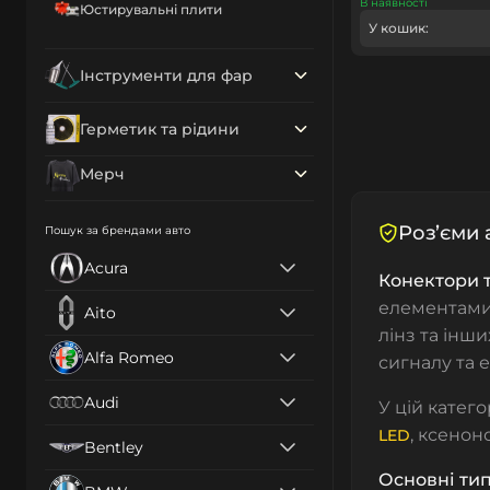
В наявності
Юстирувальні плити
У кошик:
Інструменти для фар
Герметик та рідини
Мерч
Роз’єми 
Пошук за брендами авто
Acura
Конектори т
елементами 
Aito
лінз та інш
Alfa Romeo
сигналу та 
Audi
У цій катег
, ксенон
LED
Bentley
Основні тип