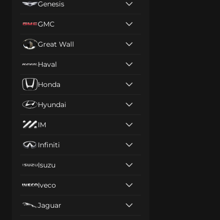
Genesis
GMC
Great Wall
Haval
Honda
Hyundai
IM
Infiniti
Isuzu
Iveco
Jaguar