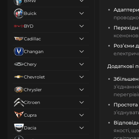
BMW
Адаптери
Buick
проводко
BYD
Перехідн
ксенонови
Cadillac
Роз’єми д
Changan
електрич
Chery
Додаткові п
Chevrolet
Збільшен
з’єднанн
Chrysler
перегріві
Citroen
Простота
з’єднуват
Cupra
Відповідн
Dacia
якості, щ
освітлюв