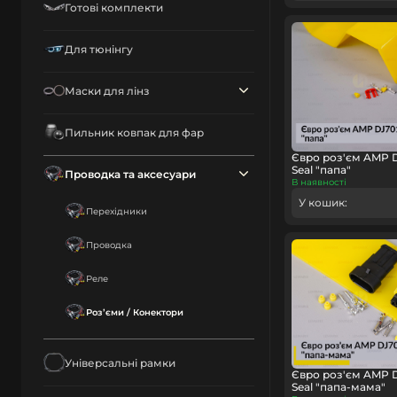
Готові комплекти
Для тюнінгу
Маски для лінз
Пильник ковпак для фар
Євро роз'єм AMP D
Seal "папа"
Проводка та аксесуари
В наявності
У кошик:
Перехідники
Проводка
Реле
Розʼєми / Конектори
Універсальні рамки
Євро роз'єм AMP D
Seal "папа-мама"