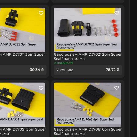
м AMP DJ7011 3pin Super
Євро роз'єм AMP DJ7021 2pin Super
Seal "папа-мама"
В наявності
30.34 ₴
78.72 ₴
У кошик:
м AMP DJ7051 5pin Super
Євро роз'єм AMP DJ7061 6pin Super
-мама"
Seal "папа-мама"