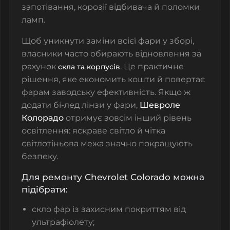
запотівання, корозії відбивача й поломки
ламп.
Щоб уникнути заміни всієї фари у зборі,
власники часто обирають відновлення за
рахунок
. Це практичне
скла та корпусів
рішення, яке економить кошти й повертає
фарам заводську ефективність. Якщо ж
додати бі-лед лінзи у фари,
Шевроле
Колорадо
отримує зовсім інший рівень
освітлення: яскраве світло й чітка
світлотіньова межа значно покращують
безпеку.
Для ремонту Chevrolet Colorado можна
підібрати:
скло фар із захисним покриттям від
ультрафіолету;