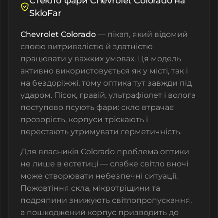
Стекло фари Chevrolet Colorado на
SkloFar
Chevrolet Colorado
— пікап, який відомий
своєю витривалістю й здатністю
працювати у важких умовах. Ця модель
активно використовується як у місті, так і
на бездоріжжі, тому оптика тут завжди під
ударом. Пісок, гравій, ультрафіолет і волога
поступово псують фари: скло втрачає
прозорість, корпуси тріскають і
перестають утримувати герметичність.
Для власників Colorado проблема оптики
не лише в естетиці — слабке світло вночі
може створювати небезпечні ситуації.
Пожовтіння скла, мікротріщини та
подряпини знижують світлопропускання,
а пошкоджений корпус призводить до