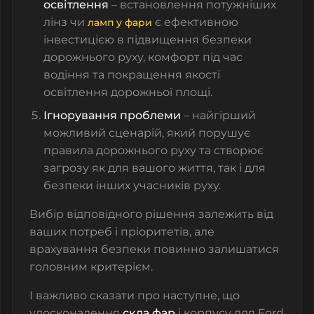
освітлення
– встановлення потужніших
лінз чи
є ефективною
ламп у фари
інвестицією в підвищення безпеки
дорожнього руху, комфорт під час
водіння та покращення якості
освітлення дорожньої площі.
Ігнорування проблеми
– найгірший
можливий сценарій, який порушує
правила дорожнього руху та створює
загрозу як для вашого життя, так і для
безпеки інших учасників руху.
Вибір відповідного рішення залежить від
ваших потреб і пріоритетів, але
врахування безпеки повинно залишатися
головним критерієм.
І важливо сказати про наступне, що
удосконалення
скла фар
і корпусу для Ford