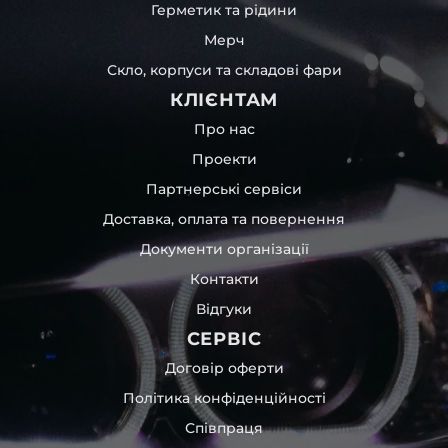
Герметик та рідини
Мерч
Скло, корпуси та складові фари
КЛІЄНТАМ
Про нас
Проекти
Партнерські сервіси
Доставка, оплата та повернення
Документи організації
Контакти
Відгуки
СЕРВІС
Договір оферти
Політика конфіденційності
Співпраця