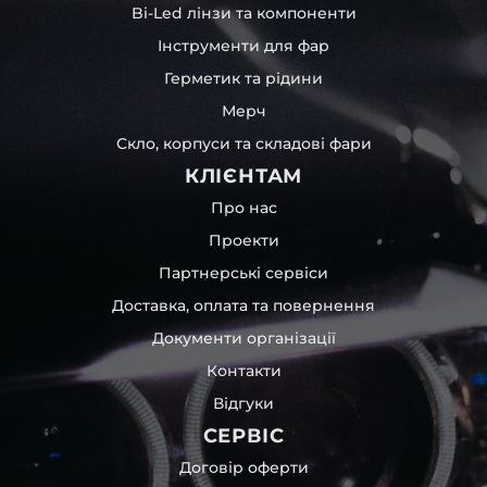
Bi-Led лінзи та компоненти
Інструменти для фар
Герметик та рідини
Мерч
Скло, корпуси та складові фари
КЛІЄНТАМ
Про нас
Проекти
Партнерські сервіси
Доставка, оплата та повернення
Документи організації
Контакти
Відгуки
СЕРВІС
Договір оферти