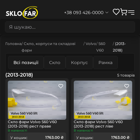
+38 093 426-0000
Головна
Скло, корпуси та складові
Volvo
S60
(2013-
фари
V60
2018)
Всі позиції
Скло
Корпус
Рамка
(2013-2018)
5 товарів
Скло фари Volvo S60 V60
Скло фари Volvo S60 V60
(2013-2018) рест праве
(2013-2018) рест ліве
В наявності
В наявності
1763.00 ₴
1763.00 ₴
У кошик:
У кошик: