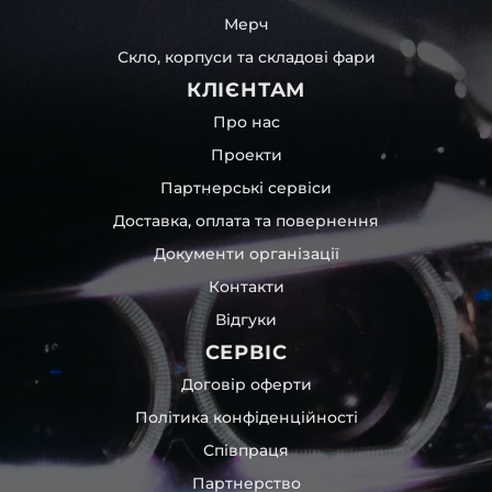
Мерч
Скло, корпуси та складові фари
КЛІЄНТАМ
Про нас
Проекти
Партнерські сервіси
Доставка, оплата та повернення
Документи організації
Контакти
Відгуки
СЕРВІС
Договір оферти
Політика конфіденційності
Співпраця
Партнерство