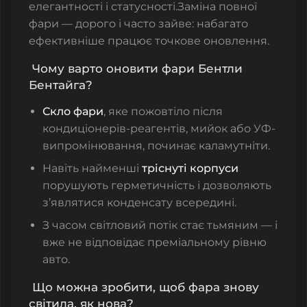
елегантності і статусності.
Заміна повної
фари — дорого і часто зайве: набагато
ефективніше працює точкове оновлення.
Чому варто оновити фари Бентли
Бентайга?
Скло фари
, яке пожовтіло після
кондиціонерів-реагентів, мийок або УФ-
випромінювання, починає каламутніти.
Навіть найменші
тріснуті корпуси
порушують герметичність і дозволяють
з’являтися конденсату всередині.
З часом світловий потік стає тьмяним — і
вже не відповідає преміальному рівню
авто.
Що можна зробити, щоб фара знову
світила, як нова?