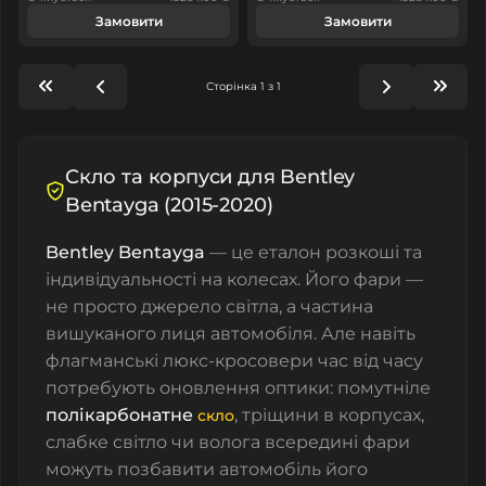
Замовити
Замовити
Сторінка 1 з 1
Скло та корпуси для Bentley
Bentayga (2015-2020)
Bentley Bentayga
— це еталон розкоші та
індивідуальності на колесах. Його фари —
не просто джерело світла, а частина
вишуканого лиця автомобіля. Але навіть
флагманські люкс-кросовери час від часу
потребують оновлення оптики: помутніле
полікарбонатне
, тріщини в корпусах,
скло
слабке світло чи волога всередині фари
можуть позбавити автомобіль його