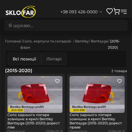
+38 093 426-0000
Головна
Скло, корпуси та складові
Bentley
Bentayga
(2015-
фари
2020)
Всі позиції
Ліхтарі
(2015-2020)
2 товара
Скло заднього ліхтаря
Скло заднього ліхтаря
зовнішнє в крилі Bentley
зовнішнє в крилі Bentley
Bentayga (2015-2020) дорест
Bentayga (2015-2020) дорест
ліве
праве
Очікується
13284.00 ₴
Очікується
13284.00 ₴