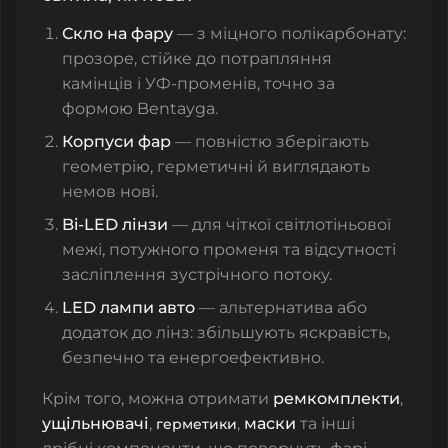
Скло на фару
— з міцного полікарбонату:
прозоре, стійке до потрапляння
камінців і УФ‑променів, точно за
формою Bentayga.
Корпуси фар
— повністю зберігають
геометрію, герметичні й виглядають
немов нові.
Bi‑LED лінзи
— для чіткої світлотіньової
межі, потужного променя та відсутності
засліплення зустрічного потоку.
LED лампи авто
— альтернатива або
додаток до лінз: збільшують яскравість,
безпечно та енергоефективно.
Крім того, можна отримати
ремкомплекти
,
ущільнювачі
,
,
маски
та інші
герметики