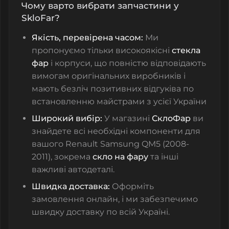
Чому варто вибрати запчастини у
SkloFar?
Якість, перевірена часом:
Ми
пропонуємо тільки високоякісні
стекла
фар
і корпуси, що повністю відповідають
вимогам оригінальних виробників і
мають безліч позитивних відгуківа по
встановленню майстрами з усієї України
Широкий вибір:
У магазині
СклоФар
ви
знайдете всі необхідні компоненти для
вашого Renault Samsung QM5 (2008-
2011), зокрема
скло на фару
та інші
важливі автодеталі.
Швидка доставка:
Оформіть
замовлення онлайн, і ми забезпечимо
швидку доставку по всій Україні.