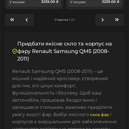
3239.00 ₴
3239.00 ₴
У кошик:
У кошик:
Сторінка 1 з 1
Придбати якісне скло та корпус на
фару Renault Samsung QM5 (2008-
2011)
Renault Samsung QM5 (2008-2011) – це
міцний і надійний кросовер, створений
для тих, хто цінує комфорт,
функціональність і безпеку. Щоб ваш
автомобіль працював бездоганно і
залишався стильним, важливо приділяти
увагу якості фар. Вибір якісного
і
скла фар
корпусів є вирішальним для забезпечення
належного освітлення дороги та захисту