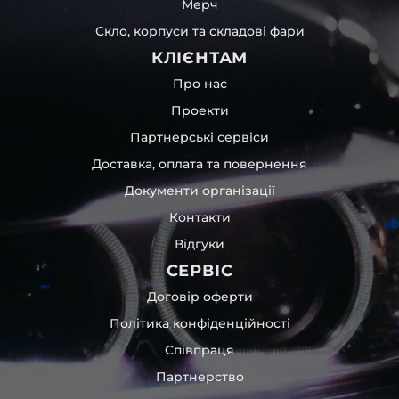
Мерч
Скло, корпуси та складові фари
КЛІЄНТАМ
Про нас
Проекти
Партнерські сервіси
Доставка, оплата та повернення
Документи організації
Контакти
Відгуки
СЕРВІС
Договір оферти
Політика конфіденційності
Співпраця
Партнерство