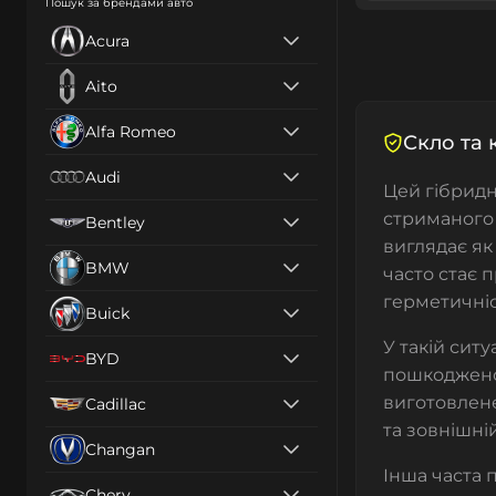
Пошук за брендами авто
Acura
Aito
Alfa Romeo
Скло та 
Audi
Цей гібридн
стриманого 
Bentley
виглядає як
BMW
часто стає 
герметичніс
Buick
У такій сит
BYD
пошкоджено
виготовлене
Cadillac
та зовнішні
Changan
Інша часта
Chery