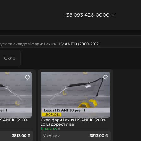
+38 093 426-0000
уси та складові фари
Lexus
HS
ANF10 (2009-2012)
Скло
S ANF10 (2009-
Скло фари Lexus HS ANF10 (2009-
2012) дорест ліве
В наявності
3813.00 ₴
3813.00 ₴
У кошик: