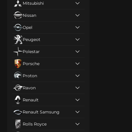
Mitsubishi
Nissan
Opel
Peugeot
Polestar
Porsche
Proton
Ravon
Renault
Renault Samsung
Rolls Royce