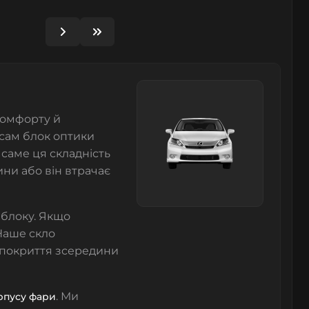
комфорту й
 сам блок оптики
саме ця складність
ини або він втрачає
 блоку. Якщо
 Наше скло
е покриття зсередини
. Ми
рпусу фари