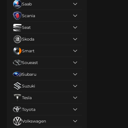
Saab
Scania
Seat
Skoda
Smart
Soueast
Subaru
Suzuki
Tesla
Toyota
Volkswagen