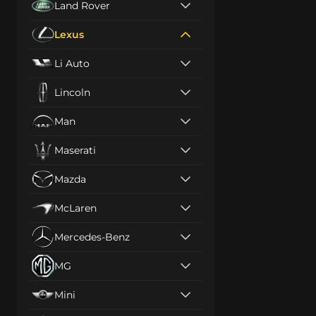
Land Rover
Lexus
Li Auto
Lincoln
Man
Maserati
Mazda
McLaren
Mercedes-Benz
MG
Mini