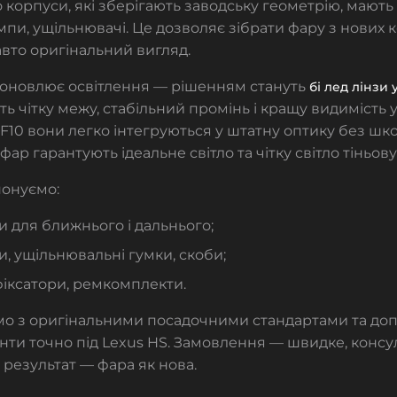
корпуси, які зберігають заводську геометрію, мають 
лампи, ущільнювачі. Це дозволяє зібрати фару з нових 
вто оригінальний вигляд.
о оновлює освітлення — рішенням стануть
бі лед лінзи 
ь чітку межу, стабільний промінь і кращу видимість у
F10 вони легко інтегруються у штатну оптику без шко
 фар гарантують ідеальне світло та чітку світло тіньов
онуємо:
 для ближнього і дальнього;
, ущільнювальні гумки, скоби;
фіксатори, ремкомплекти.
о з оригінальними посадочними стандартами та доп
нти точно під Lexus HS. Замовлення — швидке, консу
 результат — фара як нова.