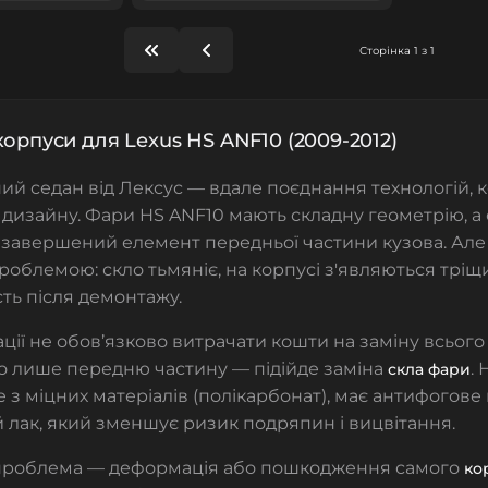
Сторінка 1 з 1
корпуси для Lexus HS ANF10 (2009-2012)
ий седан від Лексус — вдале поєднання технологій, 
дизайну. Фари HS ANF10 мають складну геометрію, а
 завершений елемент передньої частини кузова. Але 
проблемою: скло тьмяніє, на корпусі з'являються тріщ
ть після демонтажу.
уації не обов’язково витрачати кошти на заміну всього
 лише передню частину — підійде
заміна
.
скла фари
 з міцних матеріалів (полікарбонат), має антифогов
й лак, який зменшує ризик подряпин і вицвітання.
 проблема — деформація або пошкодження самого
ко