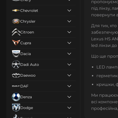
пропонуємо 
під лінзу, 
Chevrolet
повернути а
Chrysler
Для тих, хт
Citroen
забезпечуют
Lexus HS AN
Cupra
led лінзи до
Dacia
Що ще проп
Dadi Auto
LED лампи
Daewoo
герметики
кришки, 
DAF
Ми працюєм
Denza
всі компоне
Dodge
професійна,