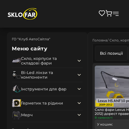
ГО "Клуб АвтоСвітла"
Головна
Скло, корп
Меню сайту
Всі позиції
Скло, корпуси та
складові фари
Bi-Led лінзи та
компоненти
Інструменти для фар
Герметик та рідини
Скло фари Lexus H
2012) дорест праве
Мерч
В наявності
У кошик: