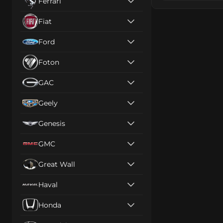
Ferrari
Fiat
Ford
Foton
GAC
Geely
Genesis
GMC
Great Wall
Haval
Honda