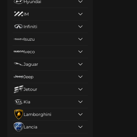
Hyundai
IM
Infiniti
Isuzu
Iveco
Jaguar
Jeep
Jetour
Kia
Lamborghini
Lancia