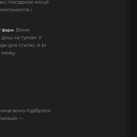
всі посадкові місця
компонентів і
. Вони
у фари
 дощ чи туман. У
ди для стилю. А bi
у межу.
омагаємо підібрати
льтація —