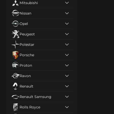
Mitsubishi
Nissan
Opel
Peugeot
Polestar
Porsche
Proton
Ravon
Renault
Renault Samsung
Rolls Royce