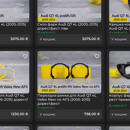
4L (2005-2015)
Скло фари Audi Q7 4L (2005-2015)
Кришка ко
дорест/рест ліве
Audi Q7 4L 
В наявності
В наявності
3075.00 ₴
3075.00 ₴
У кошик:
У кошик:
ля Audi Q7 4L
Перехідна рамка для Audi Q7 4L
Корпус фари
5-2015) дорест/
Valeo New no AFS (2005-2015)
рест прави
дорест/рест
В наявності
В наявності
1230.00 ₴
738.00 ₴
У кошик:
У кошик: