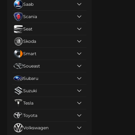
Saab
Scania
Seat
Skoda
Smart
Soueast
Subaru
Suzuki
Tesla
Toyota
Volkswagen