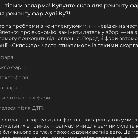
тільки задарма! Купуйте скло для ремонту фар
я ремонту фар Ауді Ку7!
то та проблеми з комплектуючими — невід'ємна част
 йдеться про економію, замінити деталь у зборі — не
опомогу приходить відновлення. Передні фари автомо
нії «СклоФар» часто стикаємось із такими скарга
 фара;
скло фари;
текло фари;
а фара;
 жовте на склі фари;
алася після ДТП.
 стекла та корпуси для фар на іномарки, у тому числі
ртуальних вітринах — запчастини для заміни скла та 
а ближнього світла, а також ходових вогнів авто. Це м