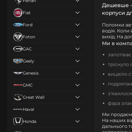
Ferrari
Дешевше — 
корпуси дл
Fiat
Ford
Поломки ав
водія. Коли
вихід. На д
Foton
Ми в компа
GAC
запотіває
Geely
тріснуло 
Genesis
вицвіло с
подряпан
GMC
з'явилося
Great Wall
фара злам
Haval
Ми продаємо
На наших ві
Honda
дальнього т