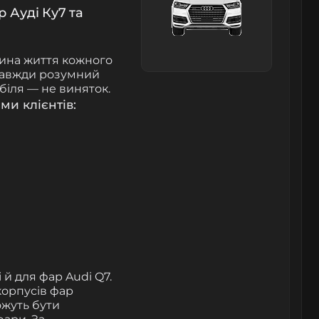
 Ауді Ку7 та
ина життя кожного
 завжди розумний
біля — не виняток.
ми клієнтів:
 й для фар Audi Q7.
корпусів фар
ожуть бути