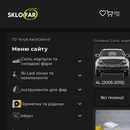
ГО "Клуб АвтоСвітла"
Головна
Скло, корп
Меню сайту
Скло, корпуси та
складові фари
Bi-Led лінзи та
компоненти
4L (2005-2015)
Інструменти для фар
Всі позиції
Герметик та рідини
Мерч