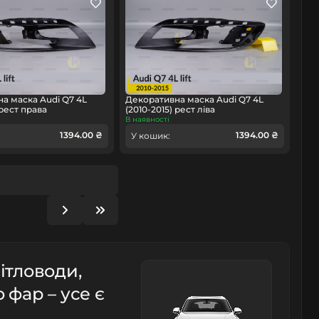
а маска Audi Q7 4L
Декоративна маска Audi Q7 4L
 рест права
(2010-2015) рест ліва
В наявності
1394.00 ₴
1394.00 ₴
У кошик:
ітловоди,
 фар – усе є