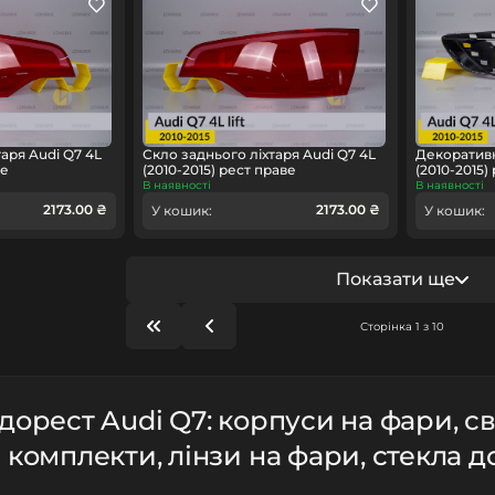
аря Audi Q7 4L
Скло заднього ліхтаря Audi Q7 4L
Декоративн
ве
(2010-2015) рест праве
(2010-2015)
В наявності
В наявності
2173.00 ₴
2173.00 ₴
У кошик:
У кошик:
Показати ще
Сторінка 1 з 10
 дорест Audi Q7: корпуси на фари, св
 комплекти, лінзи на фари, стекла до