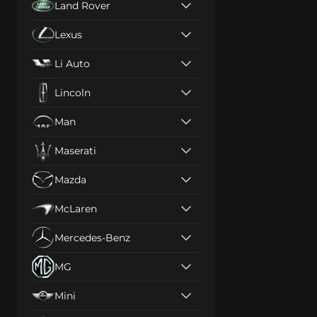
Land Rover
Lexus
Li Auto
Lincoln
Man
Maserati
Mazda
McLaren
Mercedes-Benz
MG
Mini