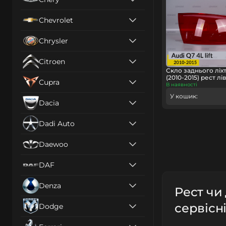
Chevrolet
Chrysler
Citroen
Скло заднього ліхт
(2010-2015) рест лі
Cupra
В наявності
У кошик:
Dacia
Dadi Auto
Daewoo
DAF
Denza
Рест чи
сервісні
Dodge