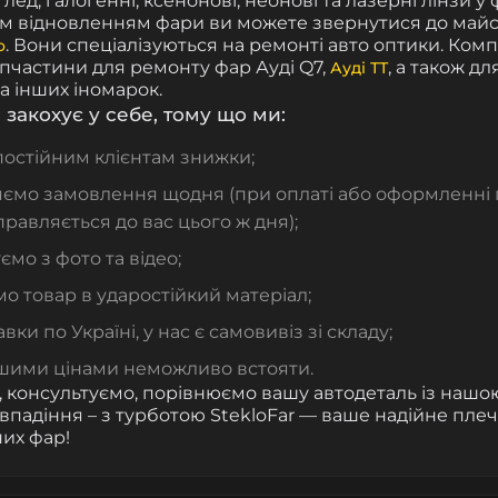
, лед, галогенні, ксенонові, неонові та лазерні лінзи у 
м відновленням фари ви можете звернутися до майст
. Вони спеціалізуються на ремонті авто оптики. Компа
о
апчастини для ремонту фар Ауді Q7,
, а також д
Ауді ТТ
а інших іномарок.
 закохує у себе, тому що ми:
постійним клієнтам знижки;
ємо замовлення щодня (при оплаті або оформленні п
правляється до вас цього ж дня);
ємо з фото та відео;
о товар в ударостійкий матеріал;
вки по Україні, у нас є самовивіз зі складу;
шими цінами неможливо встояти.
 консультуємо, порівнюємо вашу автодеталь із нашою
івпадіння – з турботою StekloFar — ваше надійне пле
их фар!