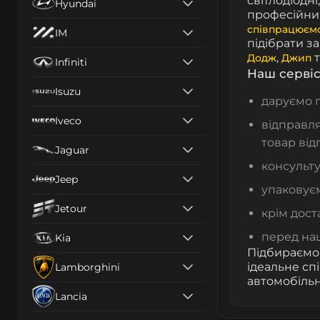
світлодіодні
Hyundai
професійни
співпрацюєм
IM
підібрати з
,
т
Додж
Джип
Infiniti
Наш сервіс
Isuzu
даруємо 
Iveco
відправля
товар від
Jaguar
консульту
Jeep
упаковуєм
Jetour
крім доста
перед на
Kia
Підбираємо,
ідеальне сп
Lamborghini
автомобільн
Lancia