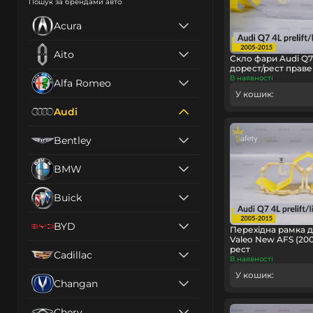
Пошук за брендами авто
Acura
Aito
Скло фари Audi Q7 
дорест/рест праве
В наявності
Alfa Romeo
У кошик:
Audi
Bentley
BMW
Buick
BYD
Перехідна рамка д
Valeo New AFS (200
рест
Cadillac
В наявності
У кошик:
Changan
Chery