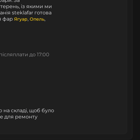
фари. За
ерень, із якими ми
нія steklafar готова
ля фар
,
,
Ягуар
Опель
ісляплати до 17:00
 на складі, щоб було
че для ремонту