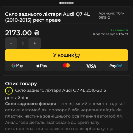
Артикул: T04-
Скло заднього ліхтаря Audi Q7 4L
0615-2
(2010-2015) рест праве
В наявності
2173.00 ₴
Код товару: s07479
−
+
У кошик
Опис товару
Скло заднего ліхтаря Audi Q7 4L 2010-2015
рестайлінг
Скло заднього фонаря
– невід’ємний елемент задньої
оптики автомобіля, прозорий або червоних відтінків
пластик, частина зовнішнього освітлення автомобіля.
Аналогова деталь, відповідна до оригіналу,
виготовлена з високоякісного полікарбонату, що