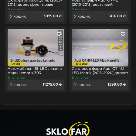
Скло фари Audi Q7 4L (2005-
Корпус фари Audi Q7 4L
2015) дорест/рест праве
(2010-2015) рест лівий
В наявності
В наявності
3075.00 ₴
3116.00 ₴
У кошик:
У кошик:
Автомобільні BI-LED лінзи в
Світловод фари Audi Q7 4M
фари Lemarix 303
LED Matrix (2015-2020) дорест
довгий середній лівий
В наявності
В наявності
11275.00 ₴
1599.00 ₴
У кошик:
У кошик: