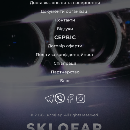
Доставка, оплата та повернення
Документи організації
Контакти
Відгуки
СЕРВІС
Договір оферти
Політика конфіденційності
Співпраця
Партнерство
Блог
© 2026 СклоФар. All rights reserved.
SKLOFAR