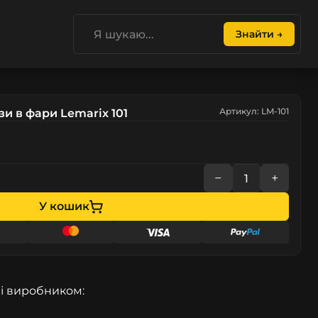
Знайти →
Артикул: LM-101
зи в фари Lemarix 101
−
+
У кошик
і виробником: