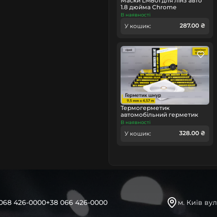
Маски LM801 для лінз авто
1.8 дюйма Chrome
В наявності
287.00 ₴
У кошик:
Термогерметик
автомобільний герметик
для фар Orgavyl Оргавіл
В наявності
бутиловий сірий
328.00 ₴
У кошик:
068 426-0000
+38 066 426-0000
м. Київ вул