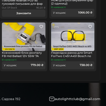
Ножі для розпакування фар
Пильник-ковпак P03-95
(2 одиниці)
гумовий пильовик для фар
(55/70/80/90/95 мм)
В наявності
Out Of Stock
90.20 ₴
1066.00 ₴
У кошик:
Замовити
Ксеноновий блок розпалу
Перехідна рамка для Smart
FB Hid Ballast 12V 55W 7A
ForTwo C451 A451 Bosch no
AFS (2007-2014)
В наявності
В наявності
779.00 ₴
738.00 ₴
У кошик:
У кошик:
. Садова 192
autolighttclub@gmail.com