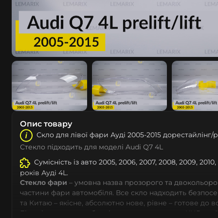
Опис товару
Скло для лівої фари Ауді 2005-2015 дорестайлінг/
Стекло підходить для моделі Audi Q7 4L
Сумісність із авто 2005, 2006, 2007, 2008, 2009, 2010, 20
років Ауді 4L.
Стекло фари
– умовна назва прозорого та двокольоро
частини фари автомобіля. Все скло надходить безпос
та Китаю – якісне, абсолютно нове, рівне – готове до 
Більшість автовиробників уже перенесли до КНР свої