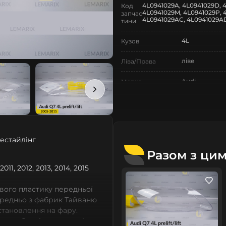
4L0941029A, 4L0941029D, 4
Код
4L0941029M, 4L0941029P, 
запчас
4L0941029AC, 4L0941029AD
тини
4L
Кузов
ліве
Ліва/Права
Audi
Марка
Q7
Модель
Q7 4L
Назва СтеклоФари
рестайлінг
Скло
Позначка
Разом з ци
I покоління
Покоління
11, 2012, 2013, 2014, 2015
2005-2015
Рік випуску
вого пластику передньої
ередньо з фабрик Тайваню
дорестайлінг
Рестайлінг/
встановлення на фару.
Дорестайлінг
 виробничі потужності,