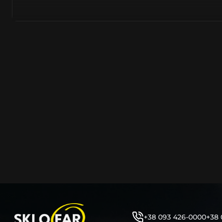
тому не слід дивуватися, що до 90% запчастин до суча
азійське походження.
Виготовляється з полікарбонату, рідше – зі справжньог
заводських прес-формах із використанням оригінально
являється якісним аналогом або реплікою оригінальног
характеристики матеріалу в експлуатації являються в
пластику обов’язково присутні захисні шари лаку – на
стороні. Такі захисне покриття і напилення – захищає 
ультрафіолетових променів (у тому числі від променів
не жовтіли), а також проти запотівання (антифог).
Досить часто на склі фари присутнє додаткове маркув
фабричного – Hella, Bosch, Valeo, AL, Automotive Lighten
Varroc тощо. Хоча по факту наявність чи відсутність та
про що не свідчить.
Не варто побоюватися, що новий елемент виділятиметь
моделі Ауді винятково якісне, а тому не відрізняється 
виглядом, ані експлуатаційними характеристиками.
Цілком зрозуміло, що далеко не завжди потрібна повна 
як це часто пропонують автосервіси та автодилери. 
+38 093 426-0000
+38 