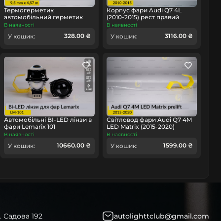
Термогерметик
Корпус фари Audi Q7 4L
автомобільний герметик
(2010-2015) рест правий
для фар Orgavyl Оргавіл
В наявності
В наявності
бутиловий чорний
328.00 ₴
3116.00 ₴
У кошик:
У кошик:
омобіль
Автомобільні BI-LED лінзи в
Світловод фари Audi Q7 4M
фари Lemarix 101
LED Matrix (2015-2020)
дорест довгий середній
В наявності
В наявності
лівий
10660.00 ₴
1599.00 ₴
У кошик:
У кошик:
. Садова 192
autolighttclub@gmail.com