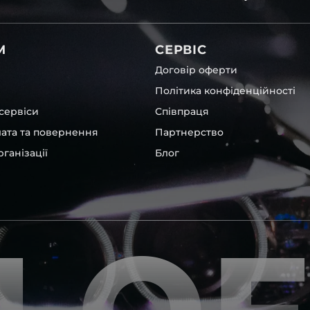
 чи ремонту. Помимо того,
вітла для Audi , у нас є
М
СЕРВІС
Договір оферти
Політика конфіденційності
сервіси
Співпраця
лата та повернення
Партнерство
ганізації
Блог
ших, які будуть на 100 %
ентичні та унікальні.
шому офісі та оптовому
ювання – на всіх
ипом – для швидкої
користовувати будь-які
 і пару чи комплект.