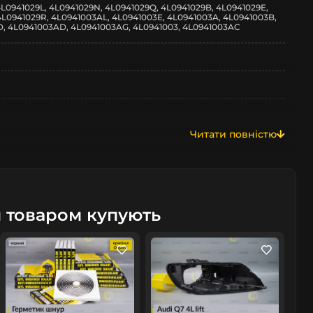
L0941029L, 4L0941029N, 4L0941029Q, 4L0941029B, 4L0941029E,
4L0941029R, 4L0941003AL, 4L0941003E, 4L0941003A, 4L0941003B,
, 4L0941003AD, 4L0941003AG, 4L0941003, 4L0941003AC
Читати повністю
м товаром купують
/рестайлінг