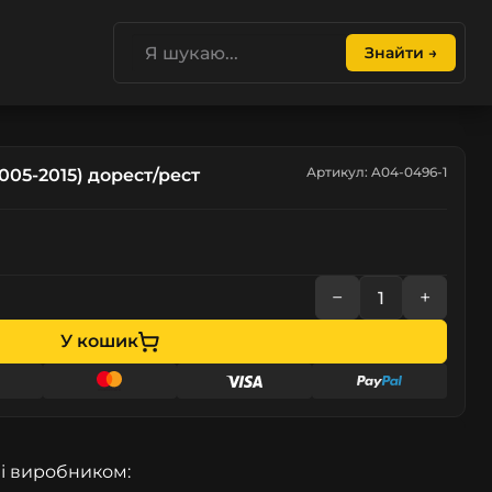
Знайти →
Артикул: A04-0496-1
005-2015) дорест/рест
−
+
У кошик
і виробником: