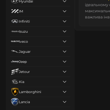
Hyundai
ідеальному 
максимальну
IM
важлива інв
Infiniti
Isuzu
Iveco
Jaguar
Jeep
Jetour
Kia
Lamborghini
Lancia