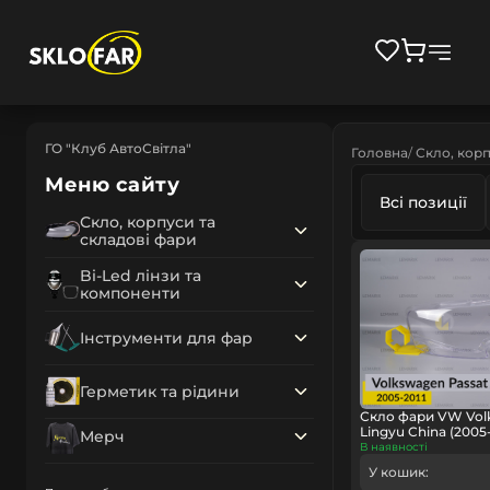
ГО "Клуб АвтоСвітла"
Головна
Скло, корп
Меню сайту
Всі позиції
Скло, корпуси та
складові фари
Bi-Led лінзи та
компоненти
Інструменти для фар
Герметик та рідини
Скло фари VW Vol
Lingyu China (2005
Мерч
В наявності
У кошик: