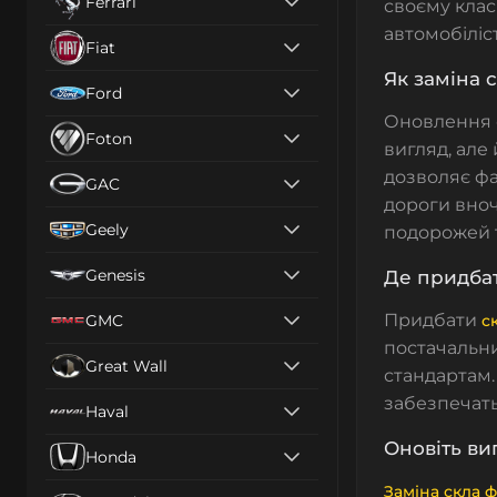
Ferrari
своєму клас
автомобіліс
Fiat
Як заміна 
Ford
Оновлення 
Foton
вигляд, але
дозволяє фа
GAC
дороги вноч
Geely
подорожей т
Genesis
Де придбат
Придбати
GMC
с
постачальни
Great Wall
стандартам.
забезпечать
Haval
Оновіть ви
Honda
Заміна скла 