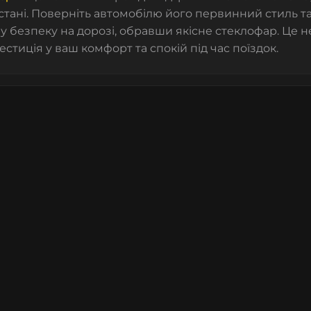
стані. Поверніть автомобілю його первинний стиль т
 безпеку на дорозі, обравши якісне стеклофар. Це н
естиція у ваш комфорт та спокій під час поїздок.