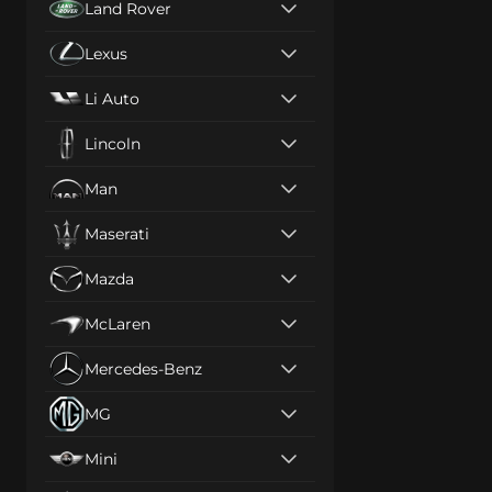
Land Rover
Lexus
Li Auto
Lincoln
Man
Maserati
Mazda
McLaren
Mercedes-Benz
MG
Mini