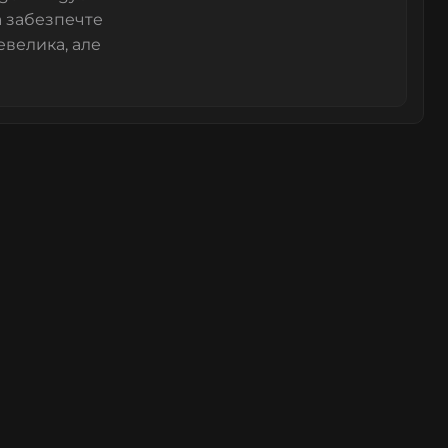
а забезпечте
евелика, але