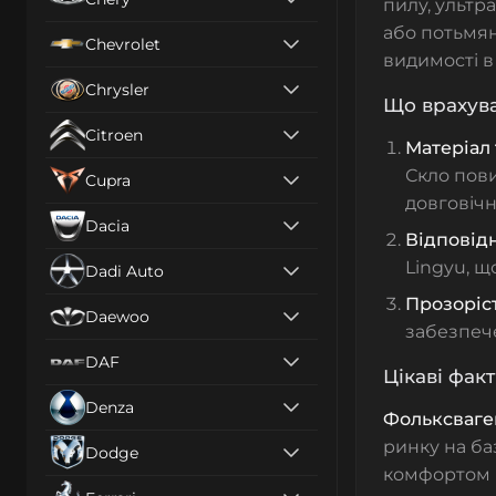
пилу, ультр
або потьмян
Chevrolet
видимості в 
Chrysler
Що врахува
Citroen
Матеріал 
Скло пови
Cupra
довговічн
Dacia
Відповідн
Lingyu, щ
Dadi Auto
Прозоріс
Daewoo
забезпече
DAF
Цікаві фак
Denza
Фольксваг
ринку на ба
Dodge
комфортом і