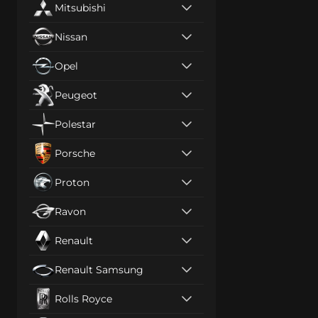
Mitsubishi
Nissan
Opel
Peugeot
Polestar
Porsche
Proton
Ravon
Renault
Renault Samsung
Rolls Royce