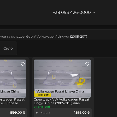
+38 093 426-0000
уси та складові фари
Volkswagen
Lingyu
(2005-2011)
Скло
kswagen Passat
Скло фари VW Volkswagen Passat
-2011) праве
Lingyu China (2005-2011) ліве
В наявності
1599.00 ₴
1599.00 ₴
У кошик: