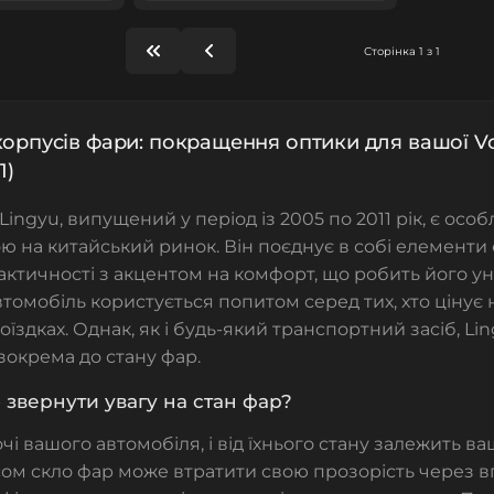
Сторінка 1 з 1
корпусів фари: покращення оптики для вашої V
1)
Lingyu, випущений у період із 2005 по 2011 рік, є ос
ю на китайський ринок. Він поєднує в собі елементи
актичності з акцентом на комфорт, що робить його у
втомобіль користується попитом серед тих, хто цінує н
оїздках. Однак, як і будь-який транспортний засіб, Li
 зокрема до стану фар.
 звернути увагу на стан фар?
чі вашого автомобіля, і від їхнього стану залежить в
асом скло фар може втратити свою прозорість через 