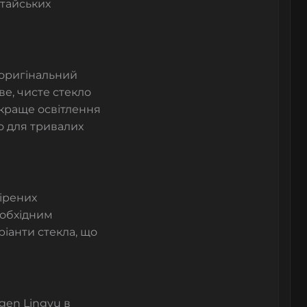
итайських
оригінальний
ве, чисте стекло
 краще освітлення
о для тривалих
вірених
еобхідним
ріанти стекла, що
gen Lingyu в