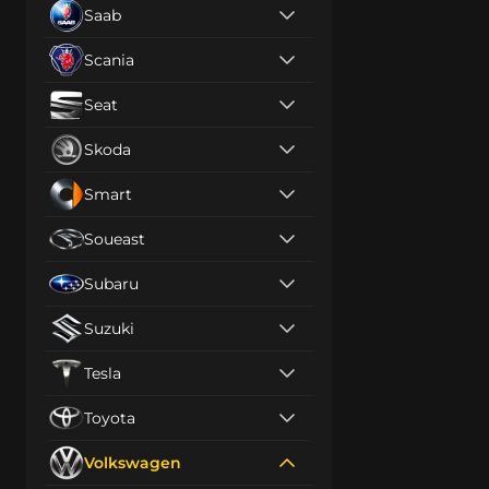
Saab
Scania
Seat
Skoda
Smart
Soueast
Subaru
Suzuki
Tesla
Toyota
Volkswagen