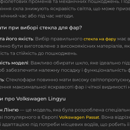
афіолетових променів та механічних пошкоджень. По
іння скла знижують яскравість світла, що може при
нічний час або під час негоди.
ти при виборі стекла для фар?
та його якість
: Вибір правильного
має в
стекла на фару
нно бути виготовлене з високоякісних матеріалів, як
ість та стійкість до пошкоджень.
ість моделі
: Важливо обирати шкло, яке ідеально пі
об забезпечити належну посадку і функціональність 
ть
: Стеклофари повинно мати високу світлопропускну
ння максимальної яскравсоті фар і чіткої видимості н
ти про Volkswagen Lingyu
ен
Лінгю
— це модель, яка була розроблена спеціальн
зі популярного в Європі
. Вона відр
Volkswagen Passat
 адаптацією під потреби місцевих водіїв, що робить ї