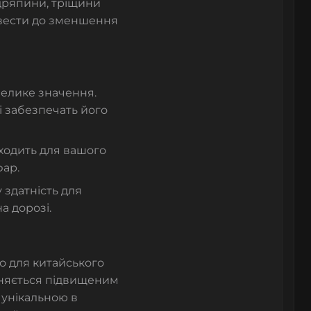
дряпини, тріщини
звести до зменшення
елике значення.
і забезпечать його
дходить для вашого
фар.
 здатність для
а дорозі.
о для китайського
ізняється підвищеним
ї унікальною в