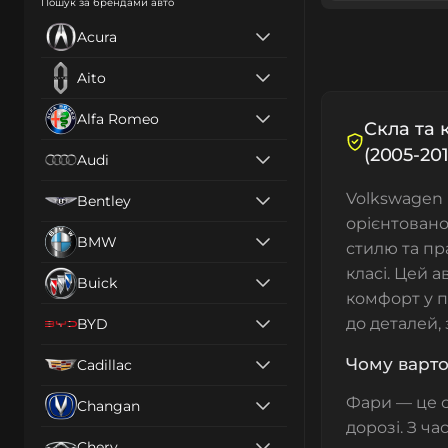
Пошук за брендами авто
Acura
Aito
Alfa Romeo
Cкла та 
(2005-201
Audi
Volkswagen 
Bentley
орієнтовано
BMW
стилю та пр
класі. Цей а
Buick
комфорт у п
до деталей,
BYD
Чому варто
Cadillac
Фари — це о
Changan
дорозі. З ч
Chery