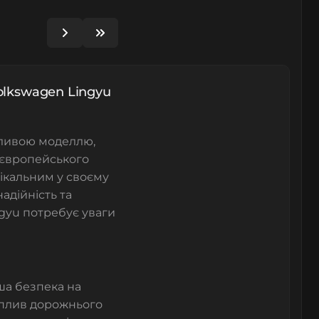
olkswagen Lingyu
обливою моделлю,
 європейського
нікальним у своєму
адійність та
ngyu потребує уваги
аша безпека на
вплив дорожнього