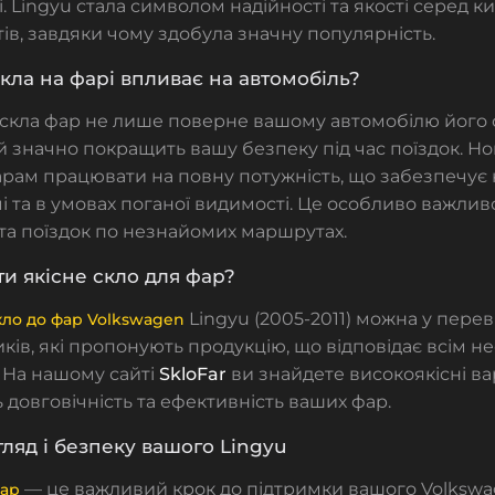
і. Lingyu стала символом надійності та якості серед к
тів, завдяки чому здобула значну популярність.
скла на фарі впливає на автомобіль?
скла фар не лише поверне вашому автомобілю його 
 й значно покращить вашу безпеку під час поїздок. Но
рам працювати на повну потужність, що забезпечує
і та в умовах поганої видимості. Це особливо важлив
а поїздок по незнайомих маршрутах.
и якісне скло для фар?
Lingyu (2005-2011) можна у пере
кло до фар Volkswagen
ків, які пропонують продукцію, що відповідає всім н
 На нашому сайті
SkloFar
ви знайдете високоякісні ва
 довговічність та ефективність ваших фар.
гляд і безпеку вашого Lingyu
— це важливий крок до підтримки вашого Volkswa
фар