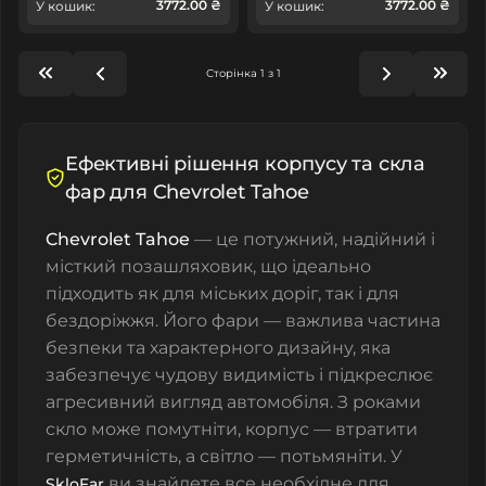
3772.00 ₴
3772.00 ₴
У кошик:
У кошик:
Сторінка 1 з 1
Ефективні рішення корпусу та скла
фар для Chevrolet Tahoe
Chevrolet Tahoe
— це потужний, надійний і
місткий позашляховик, що ідеально
підходить як для міських доріг, так і для
бездоріжжя. Його фари — важлива частина
безпеки та характерного дизайну, яка
забезпечує чудову видимість і підкреслює
агресивний вигляд автомобіля. З роками
скло може помутніти, корпус — втратити
герметичність, а світло — потьмяніти. У
ви знайдете все необхідне для
SkloFar