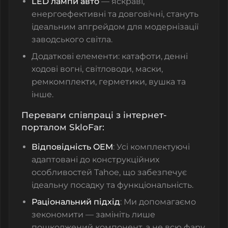
LED лампи авто
— яскраві,
енергоефективні та довговічні, стануть
ідеальним апгрейдом для модернізації
заводського світла.
Додаткові елементи:
катафоти
,
денні
ходові вогні
,
світловоди
,
маски
,
ремкомплекти
,
герметики
,
вушка
та
інше.
Переваги співпраці з інтернет-
порталом SkloFar:
Відповідність OEM
: Усі комплектуючі
адаптовані до конструкційних
особливостей Tahoe, що забезпечує
ідеальну посадку та функціональність.
Раціональний підхід
: Ми допомагаємо
зекономити — замініть лише
пошкоджений компонент, а не всю фару.