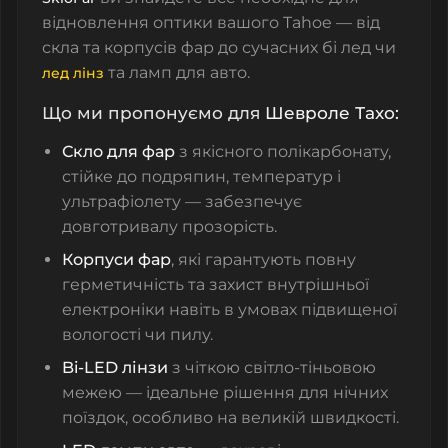
відновлення оптики вашого Tahoe — від
скла та корпусів фар
до сучасних
бі лед
чи
та ламп для авто
.
лед лінз
Що ми пропонуємо для
Шевроле Тахо
:
Скло для фар
з якісного полікарбонату,
стійке до подряпин, температур і
ультрафіолету — забезпечує
довготривалу прозорість.
Корпуси фар
, які гарантують повну
герметичність та захист внутрішньої
електроніки навіть в умовах підвищеної
вологості чи пилу.
Bi-LED лінзи
з чіткою світло-тіньовою
межею — ідеальне рішення для нічних
поїздок, особливо на великій швидкості.