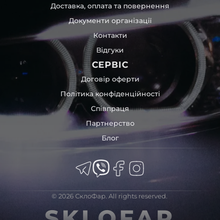
Доставка, оплата та повернення
Документи організації
Контакти
Відгуки
СЕРВІС
Договір оферти
Політика конфіденційності
Співпраця
Партнерство
Блог
© 2026 СклоФар. All rights reserved.
SKLOFAR