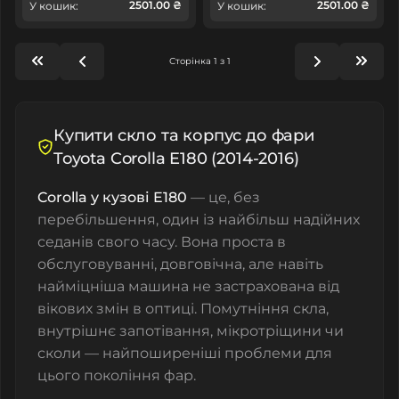
2501.00 ₴
2501.00 ₴
У кошик:
У кошик:
Сторінка 1 з 1
Купити скло та корпус до фари
Toyota Corolla E180 (2014-2016)
Corolla у кузові E180
— це, без
перебільшення, один із найбільш надійних
седанів свого часу. Вона проста в
обслуговуванні, довговічна, але навіть
найміцніша машина не застрахована від
вікових змін в оптиці. Помутніння скла,
внутрішнє запотівання, мікротріщини чи
сколи — найпоширеніші проблеми для
цього покоління фар.