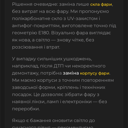
Рішення очевидне: заміна лише
,
скла фари
без витрат на всю фару. Ми пропонуємо
полікарбонатне скло з UV-захистом і
антифог-покриттям, виготовлене точно під
геометрію E180. Візуально фара виглядає
як нова, а світло — знову чітке, без
розсіювання і втрат.
У випадку сильніших ушкоджень,
наприклад, після ДТП чи некоректного
демонтажу, потрібна
заміна
.
корпусу фари
Ми маємо корпуси з точним повторенням
заводської форми, кріплень і технічних
посадок. Це дозволяє зібрати фару з
наявної лінзи, ламп і електроніки — без
переробки.
Якщо є бажання оновити світло до
сучасного рівня — рекомендуємо