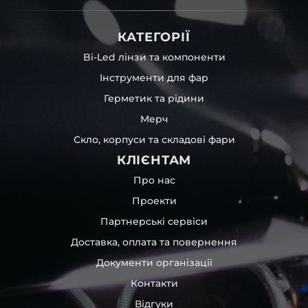
КАТЕГОРІЇ
Bi-Led лінзи та компоненти
Інструменти для фар
Герметик та рідини
Мерч
Скло, корпуси та складові фари
КЛІЄНТАМ
Про нас
Проекти
Партнерські сервіси
Доставка, оплата та повернення
Документи організації
Контакти
Відгуки