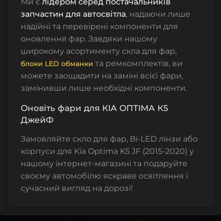
Ми є
лідером серед постачальників
запчастин для автосвітла
, надаючи лише
надійні та перевірені компоненти для
оновлення фар. Завдяки нашому
широкому асортименту
скла для фар,
та ремкомплектів
, ви
блоки LED обманки
можете заощадити на заміні всієї фари,
замінивши лише необхідні компоненти.
Оновіть фари для КІА ОПТІМА К5
ДжейФ
Замовляйте
скло для фар
,
Bi-LED лінзи
або
корпуси
для Kia Optima K5 JF (2015-2020) у
нашому інтернет-магазині та подаруйте
своєму автомобілю яскраве освітлення і
сучасний вигляд на дорозі!