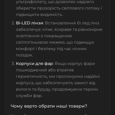
ультрафіолету, що дозволяє надовго
зберегти прозорість світлового потоку і
підвищити видимість.
Bi-LED лінзи
: Встановлення
бі лед лінз
забезпечує чітке, яскраве та рівномірне
освітлення з покращеною
світлотіньовою межею, що підвищує
комфорт і безпеку під час нічних
поїздок.
Корпуси для фар
: Якщо корпус фари
пошкоджений або втратив
герметичність, ми пропонуємо надійні
корпуса
, що забезпечують захист від
вологи та бруду, продовжуючи термін
служби фар.
Чому варто обрати наші товари?