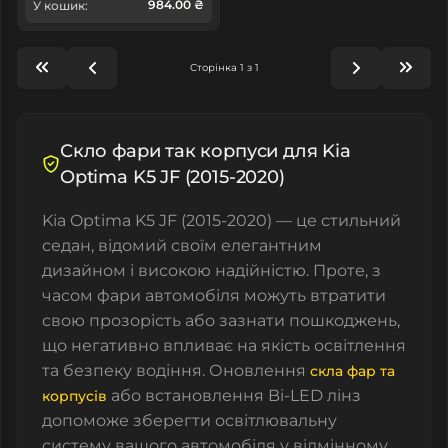
984.00 ₴
У кошик:
Сторінка 1 з 1
Скло фари так корпуси для Kia
Optima K5 JF (2015-2020)
Kia Optima K5 JF (2015-2020) — це стильний
седан, відомий своїм елегантним
дизайном і високою надійністю. Проте, з
часом фари автомобіля можуть втратити
свою прозорість або зазнати пошкоджень,
що негативно впливає на якість освітлення
та безпеку водіння. Оновлення
скла фар та
або встановлення
Bi-LED лінз
корпусів
допоможе зберегти освітлювальну
систему вашого автомобіля у відмінному