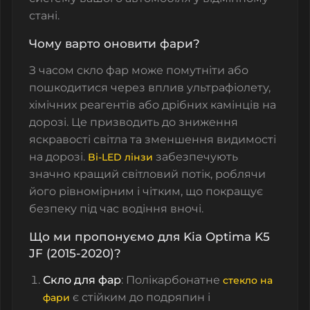
стані.
Чому варто оновити фари?
З часом
скло фар
може помутніти або
пошкодитися через вплив ультрафіолету,
хімічних реагентів або дрібних камінців на
дорозі. Це призводить до зниження
яскравості світла та зменшення видимості
на дорозі.
забезпечують
Bi-LED лінзи
значно кращий світловий потік, роблячи
його рівномірним і чітким, що покращує
безпеку під час водіння вночі.
Що ми пропонуємо для Kia Optima K5
JF (2015-2020)?
Скло для фар
: Полікарбонатне
стекло на
є стійким до подряпин і
фари