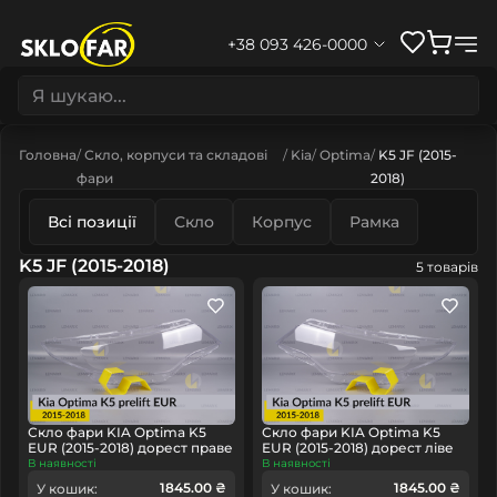
+38 093 426-0000
Головна
Скло, корпуси та складові
Kia
Optima
K5 JF (2015-
фари
2018)
Всі позиції
Скло
Корпус
Рамка
K5 JF (2015-2018)
5 товарів
Скло фари KIA Optima K5
Скло фари KIA Optima K5
EUR (2015-2018) дорест праве
EUR (2015-2018) дорест ліве
В наявності
В наявності
1845.00 ₴
1845.00 ₴
У кошик:
У кошик: