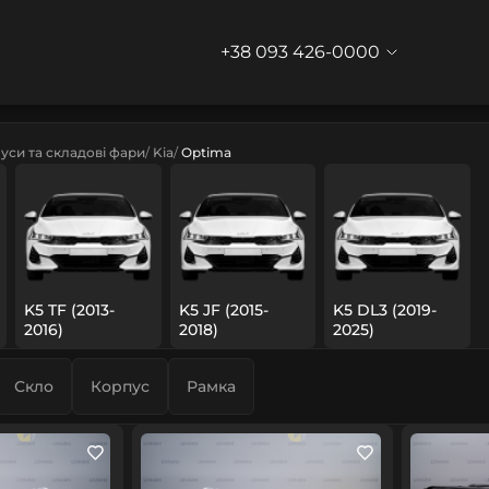
+38 093 426-0000
уси та складові фари
Kia
Optima
K5 TF (2013-
K5 JF (2015-
K5 DL3 (2019-
2016)
2018)
2025)
Скло
Корпус
Рамка