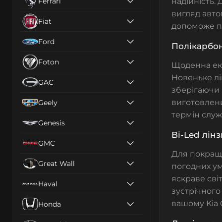
Ferrari
надійність.
вигляд авто
Fiat
допоможе по
Ford
Полікарбон
Foton
Щоденна екс
Новеньке лі
GAC
зберігаючи 
виготовлени
Geely
термін служ
Genesis
Bi-Led лін
GMC
Для покраще
Great Wall
погодних ум
яскраве сві
Haval
зустрічного
вашому Kia 
Honda