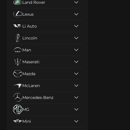
Land Rover
Lexus
Li Auto
Lincoln
Man
Maserati
Mazda
McLaren
Mercedes-Benz
MG
Mini