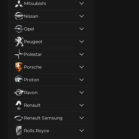
Mitsubishi
Nissan
Opel
Peugeot
Polestar
Porsche
Proton
Ravon
Renault
Renault Samsung
Rolls Royce