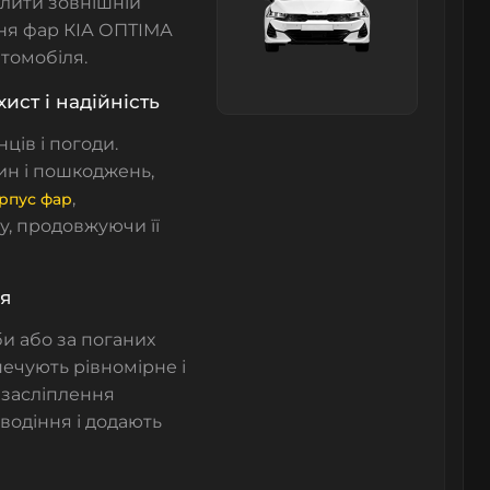
слити зовнішній
ння фар КІА ОПТІМА
томобіля.
ист і надійність
ців і погоди.
ин і пошкоджень,
,
рпус фар
у, продовжуючи її
ня
и або за поганих
печують рівномірне і
 засліплення
одіння і додають