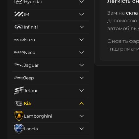
Легкість о
Hyundai
Заміна
скла
IM
допомогою н
Infiniti
автомобіль 
Isuzu
Оновіть фар
і підтримат
Iveco
Jaguar
Jeep
Jetour
Kia
Lamborghini
Lancia