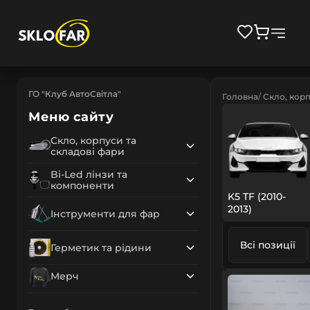
ГО "Клуб АвтоСвітла"
Головна
Скло, корп
Меню сайту
Скло, корпуси та
складові фари
Bi-Led лінзи та
компоненти
K5 TF (2010-
2013)
Інструменти для фар
Всі позиції
Герметик та рідини
Мерч