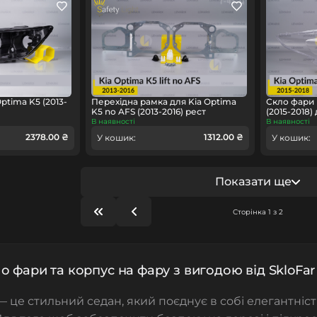
ptima K5 (2013-
Перехідна рамка для Kia Optima
Скло фари 
K5 no AFS (2013-2016) рест
(2015-2018)
В наявності
В наявності
2378.00 ₴
1312.00 ₴
У кошик:
У кошик:
Показати ще
Сторінка 1 з 2
о фари та корпус на фару з вигодою від SkloFar
 це стильний седан, який поєднує в собі елегантніст