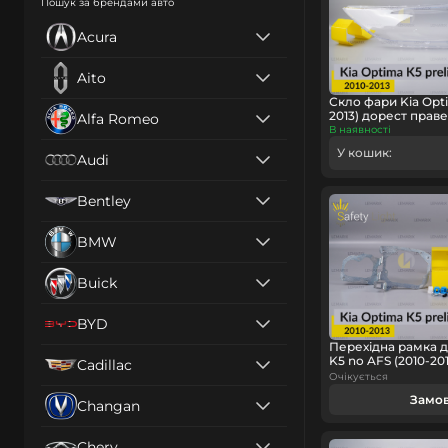
Пошук за брендами авто
Acura
Aito
Скло фари Kia Opti
2013) дорест праве
Alfa Romeo
В наявності
У кошик:
Audi
Bentley
BMW
Buick
BYD
Перехідна рамка д
K5 no AFS (2010-20
Cadillac
Очікується
Замо
Changan
Chery