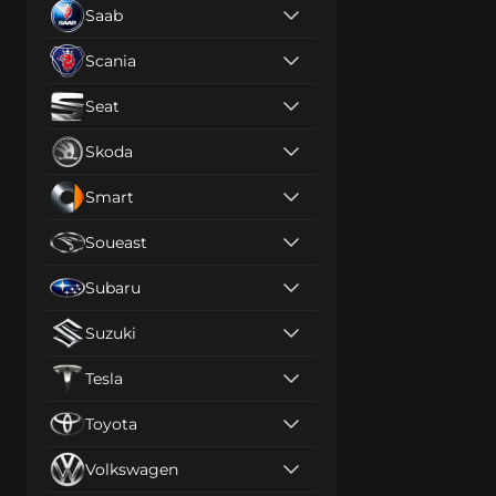
Saab
Scania
Seat
Skoda
Smart
Soueast
Subaru
Suzuki
Tesla
Toyota
Volkswagen