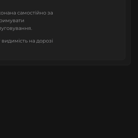
онана самостійно за
тримувати
луговування.
 видимість на дорозі