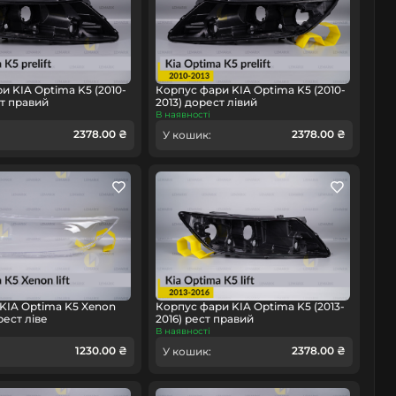
и KIA Optima K5 (2010-
Корпус фари KIA Optima K5 (2010-
ст правий
2013) дорест лівий
В наявності
2378.00 ₴
2378.00 ₴
У кошик:
KIA Optima K5 Xenon
Корпус фари KIA Optima K5 (2013-
рест ліве
2016) рест правий
В наявності
1230.00 ₴
2378.00 ₴
У кошик: