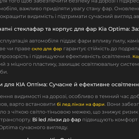
 Для того щоб забезпечити безпеку на дорозі і підкре
мобіля, важливо приділяти увагу стану фар. Оновле
кращити видимість і підтримати сучасний вигляд ав
атні стеклафар та корпус для фар Kia Optima: Зах
плуатація автомобіля піддає фари впливу пилу, камін
ве чи праве
гарантує стійкість до подряп
скло для фар
прозорість і підвищуючи ефективність освітлення.
Ко
й з міцного пластику, захищає освітлювальну систем
би.
зи для КІА Оптіма: Сучасне й ефективне освітлен
ння видимості на дорозі, особливо в темний час доб
ов, варто встановити
. Вони забез
бі лед лінзи на фари
тло з чіткою світло-тіньовою межею, що знижує ризик
 транспорту.
Bi led лінзи до фар
підвищують комфорт в
Optima сучасного вигляду.