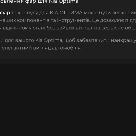
новлення фар для Kia Optima
 фар
та корпусу для КІА ОПТИМА може бути легко вик
аших компонентів та інструментів. Це дозволяє під
у відмінному стані без зайвих витрат на сервісне обс
и для вашого Kia Optima, щоб забезпечити найкращу
и елегантний вигляд автомобіля.