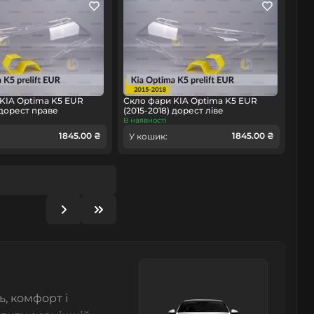
KIA Optima K5 EUR
Скло фари KIA Optima K5 EUR
 дорест праве
(2015-2018) дорест ліве
В наявності
1845.00 ₴
1845.00 ₴
У кошик:
ь, комфорт і