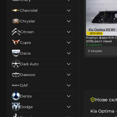
Chevrolet
Chrysler
Citroen
Корпус фари KIA O
2016) рест лівий
Cupra
В наявності
У кошик:
Dacia
Dadi Auto
Daewoo
DAF
Denza
Нове скл
Dodge
Kia Optima
—