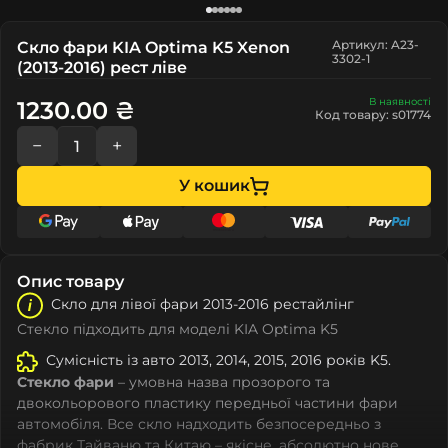
Артикул: A23-
Скло фари KIA Optima K5 Xenon
3302-1
(2013-2016) рест ліве
В наявності
1230.00 ₴
Код товару: s01774
−
+
У кошик
Опис товару
Скло для лівої фари 2013-2016 рестайлінг
Стекло підходить для моделі KIA Optima K5
Сумісність із авто 2013, 2014, 2015, 2016 років K5.
Стекло фари
– умовна назва прозорого та
двокольорового пластику передньої частини фари
автомобіля. Все скло надходить безпосередньо з
фабрик Тайваню та Китаю – якісне, абсолютно нове,