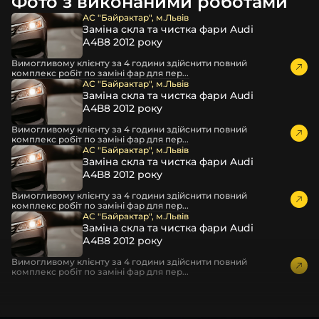
Фото з виконаними роботами
пошкодження товару внаслідок механічних впливів під
час транспортування поштою.
АС "Байрактар", м.Львів
Заміна скла та чистка фари Audi
Детальніше про доставку…
А4В8 2012 року
Комплектація товару виробника та зовнішній вигляд
Вимогливому клієнту за 4 години здійснити повний
товару можуть відрізнятися від фотографій,
комплекс робіт по заміні фар для пер...
представлених на сайті.
АС "Байрактар", м.Львів
Заміна скла та чистка фари Audi
Якщо ви шукаєте такі послуги, як заміна скла фари,
А4В8 2012 року
розпакування та перепакування фар, відновлення та
Вимогливому клієнту за 4 години здійснити повний
ремонт фар, заміна лінз Xenon LED BI-LED, ремонт скла,
комплекс робіт по заміні фар для пер...
корпусу та кріплення фари, налаштування світла,
АС "Байрактар", м.Львів
Заміна скла та чистка фари Audi
коригування, діагностика та полірування фари, наші
А4В8 2012 року
партнерські сервіси готові надати допомогу по всій
Україні.
Вимогливому клієнту за 4 години здійснити повний
комплекс робіт по заміні фар для пер...
Ми опанували мистецтво автосвітла, і це підтвердять
АС "Байрактар", м.Львів
Заміна скла та чистка фари Audi
тисячі задоволених клієнтів. Розмаїття вибору, постійна
А4В8 2012 року
наявність на складі, свіжі поступлення, доступна ціна,
швидке доставлення та висока якість товарів!
Вимогливому клієнту за 4 години здійснити повний
комплекс робіт по заміні фар для пер...
Із часом передня фара KIA може мати такі проблеми:
царапини;