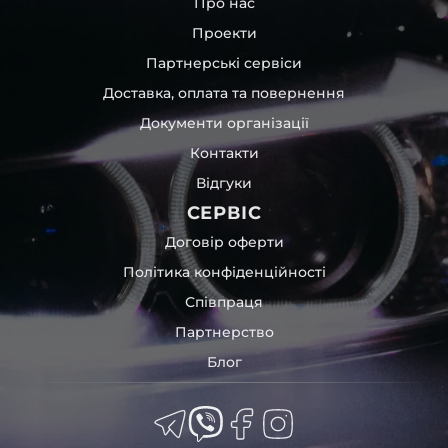
Про нас
моделей автомобілів.
Проекти
Пропонуємо як самовивіз, так і відправлення на всій
Партнерські сервіси
території України. А ще розрахунок у будь-який
зручний спосіб.
Доставка, оплата та повернення
Документи організації
Контакти
Відгуки
СЕРВІС
Договір оферти
Політика конфіденційності
Співпраця
Партнерство
Блог