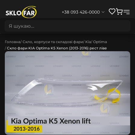
+38 093 426-0000
Головна
Скло, корпуси та складові фари
Kia
Optima
Скло фари KIA Optima K5 Xenon (2013-2016) рест ліве