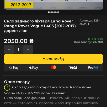
Артикул: T25-
Скло заднього ліхтаря Land Rover
3604-1
Range Rover Vogue L405 (2012-2017)
дорест ліве
В наявності
2050.00 ₴
Код товару: s02300
−
+
У кошик
Опис товару
Скло заднего ліхтаря Land Rover Range Rover
Vogue L405 2012-2017 дорестайлінг
Скло заднього фонаря
– невід’ємний елемент задньої
оптики автомобіля, прозорий або червоних відтінків