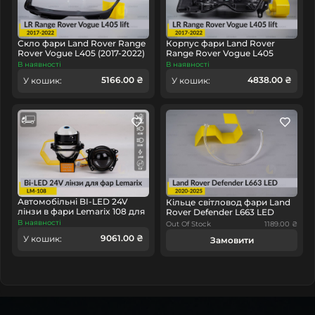
головне у будь-якому куточку країни.
Скло фари Land Rover Range
Корпус фари Land Rover
Rover Vogue L405 (2017-2022)
Range Rover Vogue L405
рест ліве
(2017-2022) рест лівий
В наявності
В наявності
5166.00 ₴
4838.00 ₴
У кошик:
У кошик:
Автомобільні BI-LED 24V
Кільце світловод фари Land
лінзи в фари Lemarix 108 для
Rover Defender L663 LED
вантажних авто
(2020-2025) праве
В наявності
Out Of Stock
1189.00 ₴
9061.00 ₴
У кошик:
Замовити