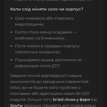
Коли слід міняти скло чи корпус?
Скло пожовкло або з'явились
мікротріщини;
Світло стало менш яскравим —
особливо на ближньому;
Після мийки в середині корпусу
з’являється конденсат;
Пошкоджені вушка, кріплення чи
деформація після ДТП.
Завдяки точній відповідності наших
компонентів до заводських параметрів
Volvo, ви не будете мати проблем з
монтажем або адаптацією нових Bi-LED
модулів. Більше того,
bi led лінзи у фари
від
ідеально підходять для модернізації
SkloFar