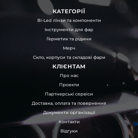
КАТЕГОРІЇ
Bi-Led лінзи та компоненти
Інструменти для фар
Герметик та рідини
Мерч
Скло, корпуси та складові фари
КЛІЄНТАМ
Про нас
Проекти
Партнерські сервіси
Доставка, оплата та повернення
Документи організації
Контакти
Відгуки