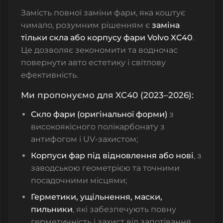
Замість повної заміни фари, яка коштує
чимало, розумним рішенням є
заміна
тільки скла або корпусу фари Volvo XC40
.
Це дозволяє зекономити та водночас
повернути авто естетику і світлову
ефективність.
Ми пропонуємо для XC40 (2023–2026):
Скло фари (оригінальної форми)
з
високоякісного полікарбонату з
антифогом і UV-захистом;
Корпуси фар під відновлення або нові
, з
заводською геометрією та точними
посадочними місцями;
Герметики, ущільнення, маски,
пильники
, які забезпечують повну
герметичність і захист від запотівання.