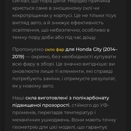
сигнал, що пора діяти. Нерідко причина
криється саме в зношеному склі чи
мікротріщинах у корпусі. Це не тільки псує
вигляд авто, а й знижує ефективність
освітлення, що небезпечно, особливо в
темну пору доби або під час дощу.
Пропонуємо
для Honda City (2014–
скло фар
2019)
— окремо, без необхідності купувати
всю фару в зборі. Це значно вигідніше: ви
оновлюєте лише ті елементи, які справді
потребують заміни, і отримуєте результат,
як у новому авто.
Наші
скла виготовлені з полікарбонату
підвищеної прозорості
, стійкого до УФ-
променів, перепадів температур і
механічних ушкоджень. Вони мають точну
геометрію для цієї моделі, що гарантує