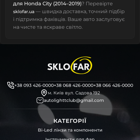
для Honda City (2014–2019)
? Перевірте
— швидка доставка, точний підбір
sklofar.ua
і підтримка фахівців. Ваше авто заслуговує
на чисте та яскраве світло.
+38 093 426-0000
+38 068 426-0000
+38 066 426-0000
м. Київ вул. Садова 192
autolighttclub@gmail.com
КАТЕГОРІЇ
Bi-Led лінзи та компоненти
Інструменти для фар