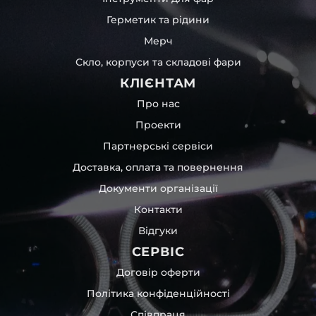
Герметик та рідини
Мерч
Скло, корпуси та складові фари
КЛІЄНТАМ
Про нас
Проекти
Партнерські сервіси
Доставка, оплата та повернення
Документи організації
Контакти
Відгуки
СЕРВІС
Договір оферти
Політика конфіденційності
Співпраця