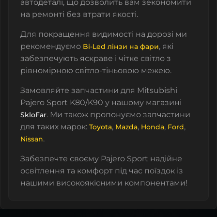
автодеталі
, що дозволить вам зекономити
на ремонті без втрати якості.
Для покращення видимості на дорозі ми
рекомендуємо
, які
Bi-Led лінзи на фари
забезпечують яскраве і чітке світло з
рівномірною світло-тіньовою межею.
Замовляйте запчастини для Mitsubishi
Pajero Sport K80/K90 у нашому магазині
. Ми також пропонуємо запчастини
SkloFar
для таких марок:
,
,
,
,
Toyota
Mazda
Honda
Ford
.
Nissan
Забезпечте своєму Pajero Sport надійне
освітлення та комфорт під час поїздок із
нашими високоякісними компонентами!