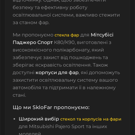
безпеку та ефективну роботу
освітлювальної системи, важливо стежити
за станом фар.
Ми пропонуємо
для
Мітсубісі
стекла фар
Паджеро Спорт
К80/К90, виготовлені з
високоякісного полікарбонату, який
забезпечує захист від пошкоджень та
зберігає яскравість освітлення. Також
доступні
корпуси для фар
, які допоможуть
захистити освітлювальну систему вашого
автомобіля та підтримати її в належному
стані.
Що ми SkloFar пропонуємо:
Широкий вибір
стекол та корпусів на фари
для Mitsubishi Pajero Sport та інших
моделей.