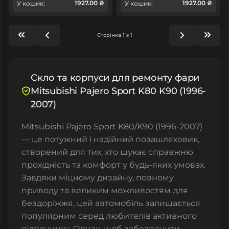
1927.00 ₴
1927.00 ₴
У кошик:
У кошик:
Сторінка 1 з 1
Скло та корпуси для ремонту фари
Mitsubishi Pajero Sport K80 K90 (1996-
2007)
Mitsubishi Pajero Sport K80/K90 (1996-2007)
— це потужний і надійний позашляховик,
створений для тих, хто шукає справжню
прохідність та комфорт у будь-яких умовах.
Завдяки міцному дизайну, повному
приводу та великим можливостям для
бездоріжжя, цей автомобіль залишається
популярним серед любителів активного
відпочинку. Однак, щоб забезпечити