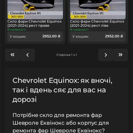
Скло фари Chevrolet Equinox
Скло фари Chevrolet Equinox
(2021-2024) рест праве
(2021-2024) рест ліве
В наявності
В наявності
2952.00 ₴
2952.00 ₴
У кошик:
У кошик:
Сторінка 1 з 1
Chevrolet Equinox: як вночі,
так і вдень сяє для вас на
дорозі
Потрібне скло для ремонта фар
Шевроле Еквінокс або корпус для
ремонта фар Шевроле Еквінокс?