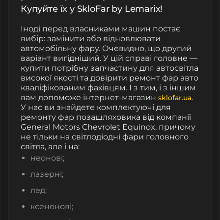
Купуйте їх у SkloFar by Lemarix!
Іноді перед власниками машин постає
вибір: замінити або відновлювати
автомобільну фару. Очевидно, що другий
варіант вигідніший. У цій справі головне —
купити потрібну запчастину для автосвітла
високої якості та довірити ремонт фар авто
кваліфікованим фахівцям. І з тим, і з іншим
вам допоможе інтернет-магазин
.
sklofar.ua
У нас ви знайдете комплектуючі для
ремонту фар позашляховика від компанії
General Motors Chevrolet Equinox, причому
не тільки на світлодіодні фари головного
світла, але і на:
неонові;
лазерні;
лед;
ксенонові;