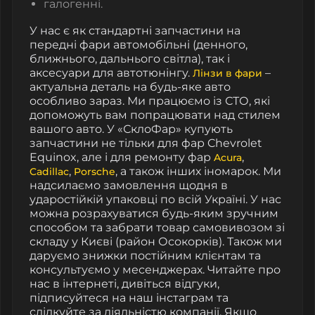
галогенні.
У нас є як стандартні запчастини на
передні фари автомобільні (денного,
ближнього, дальнього світла), так і
аксесуари для автотюнінгу.
–
Лінзи в фари
актуальна деталь на будь-яке авто
особливо зараз. Ми працюємо із СТО, які
допоможуть вам попрацювати над стилем
вашого авто. У «СклоФар» купують
запчастини не тільки для фар Chevrolet
Equinox, але і для ремонту фар
,
Acura
,
, а також інших іномарок. Ми
Cadillac
Porsche
надсилаємо замовлення щодня в
ударостійкій упаковці по всій Україні. У нас
можна розрахуватися будь-яким зручним
способом та забрати товар самовивозом зі
складу у Києві (район Осокорків). Також ми
даруємо знижки постійним клієнтам та
консультуємо у месенджерах. Читайте про
нас в інтернеті, дивіться відгуки,
підписуйтеся на наш інстаграм та
слідкуйте за діяльністю компанії. Якщо