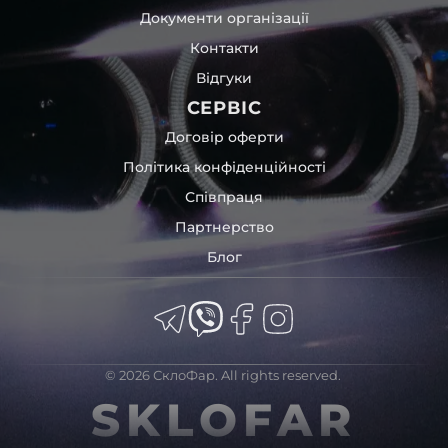
Документи організації
Контакти
Відгуки
СЕРВІС
Договір оферти
Політика конфіденційності
Співпраця
Партнерство
Блог
© 2026 СклоФар. All rights reserved.
SKLOFAR