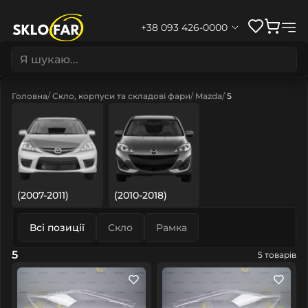
+38 093 426-0000
Головна
Скло, корпуси та складові фари
Mazda
5
(2007-2011)
(2010-2018)
Всі позиції
Скло
Рамка
5
5 товарів