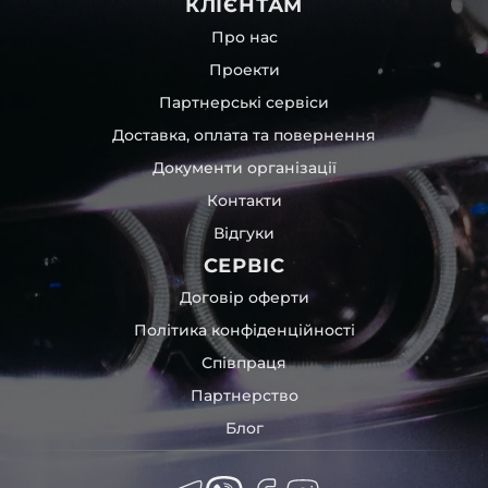
КЛІЄНТАМ
Про нас
Проекти
Партнерські сервіси
Доставка, оплата та повернення
Документи організації
Контакти
Відгуки
СЕРВІС
Договір оферти
Політика конфіденційності
Співпраця
Партнерство
Блог