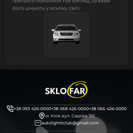
третього покоління той вигляд, за який
його цінують у всьому світі.
+38 093 426-0000
+38 068 426-0000
+38 066 426-0000
м. Київ вул. Садова 192
autolighttclub@gmail.com