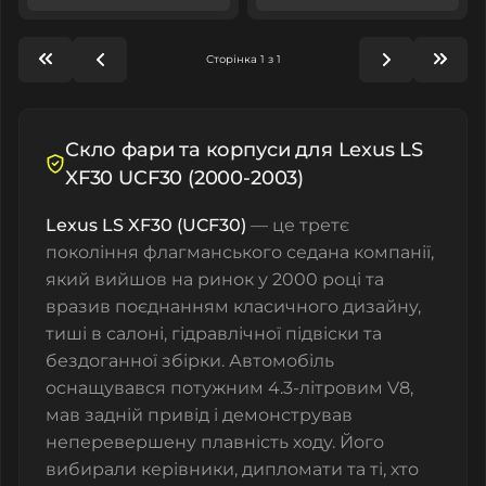
Сторінка 1 з 1
Скло фари та корпуси для Lexus LS
XF30 UCF30 (2000-2003)
Lexus LS XF30 (UCF30)
— це третє
покоління флагманського седана компанії,
який вийшов на ринок у 2000 році та
вразив поєднанням класичного дизайну,
тиші в салоні, гідравлічної підвіски та
бездоганної збірки. Автомобіль
оснащувався потужним 4.3-літровим V8,
мав задній привід і демонстрував
неперевершену плавність ходу. Його
вибирали керівники, дипломати та ті, хто