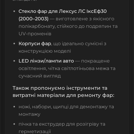
Стекло фар для Лексус ЛС ІксЕф30
(2000–2003)
— виготовлене з якісного
полікарбонату, стійкого до подряпин та
UV-променів
Корпуси фар
, що ідеально сумісні з
конструкцією моделі
LED лінзи/лампи авто
— покращене
освітлення, чітка світлотіньова межа та
сучасний вигляд
Також пропонуємо інструменти та
витратні матеріали для ремонту фар:
ножі, набори, щипці для демонтажу та
монтажу
пічка та екструдер для розігріву та
герметизації