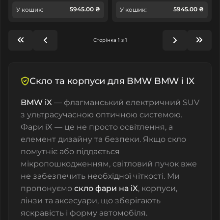
5945.00 ₴
5945.00 ₴
У кошик:
У кошик:
Сторінка 1 з 1
Скло та корпуси для BMW BMW i IX
BMW iX
— флагманський електричний SUV
з ультрасучасною оптичною системою.
Фари iX — це не просто освітлення, а
елемент дизайну та безпеки. Якщо скло
помутніє або піддається
мікропошкодженням, світловий пучок вже
не забезпечить необхідної чіткості. Ми
пропонуємо
скло фари на iX
, корпуси,
лінзи та аксесуари, що зберігають
яскравість і форму автомобіля.