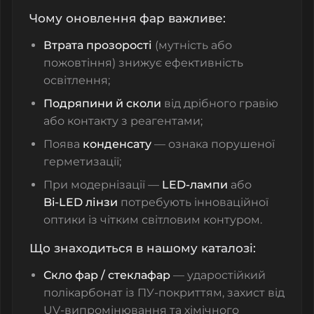
Чому оновлення фар важливе:
Втрата прозорості
(мутність або
пожовтіння) знижує ефективність
освітлення;
Подряпини й сколи
від дрібного гравію
або контакту з реагентами;
Поява
конденсату
— ознака порушеної
герметизації;
При модернізації —
LED‑лампи
або
Bi‑LED лінзи
потребують інноваційної
оптики із чітким світловим контуром.
Що знаходиться в нашому каталозі:
Скло фар / стеклафар
— ударостійкий
полікарбонат із ПУ‑покриттям, захист від
UV‑випромінювання та хімічного