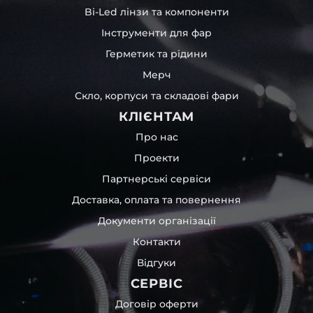
Bi-Led лінзи та компоненти
Інструменти для фар
Герметик та рідини
Мерч
Скло, корпуси та складові фари
КЛІЄНТАМ
Про нас
Проекти
Партнерські сервіси
Доставка, оплата та повернення
Документи організації
Контакти
Відгуки
СЕРВІС
Договір оферти