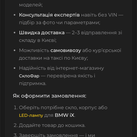
моделей;
Консультація експертів
навіть без VIN —
підбір за фото чи параметрами;
Швидка доставка
— 2–3 відправлення зі
складу в Києві;
Можливість
самовивозу
або кур’єрської
доставки на таксі по Києву;
Надійність від інтернет-магазину
— перевірена якість і
СклоФар
підтримка.
Як оформити замовлення:
Оберіть потрібне скло, корпус або
для
BMW iX
.
LED‑лампу
Додайте товар до кошика.
Завершіть замовлення — і ми