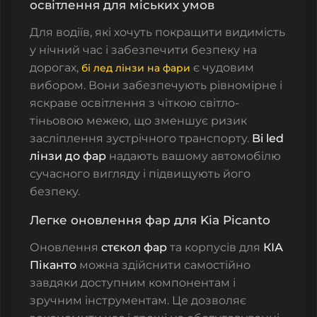
освітлення для міських умов
Для водіїв, які хочуть покращити видимість
у нічний час і забезпечити безпеку на
дорогах,
є чудовим
бі лед лінзи на фари
вибором. Вони забезпечують рівномірне і
яскраве освітлення з чіткою світло-
тіньовою межею, що зменшує ризик
засліплення зустрічного транспорту.
Bi led
лінзи до фар
надають вашому автомобілю
сучасного вигляду і підвищують його
безпеку.
Легке оновлення фар для Kia Picanto
Оновлення
стєкол фар
та корпусів для
КІА
Піканто
можна здійснити самостійно
завдяки доступним компонентам і
зручним інструментам. Це дозволяє