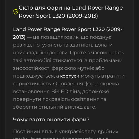
Скло для фари на Land Rover Range
Rover Sport L320 (2009-2013)
Land Rover Range Rover Sport L320 (2009-
2013)
— це позашляховик, що поєднує
розкіш, потужність та здатність долати
найскладніші дороги. Проте з часом навіть
такі автомобілі стикаються із проблемами
зносостійкості фар:
скло
мутніє або
пошкоджується, а
можуть втратити
корпуси
герметичність. Оновлення фар, зокрема
встановлення
Bi-LED лінз
, допоможе
повернути яскравість освітлення та
зберегти стильний вигляд авто.
Чому варто оновити фари?
Постійний вплив ультрафіолету, дрібних