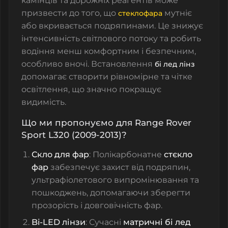
камінців та дорожніх реагентів може
призвести до того, що
мутніє
стеклофара
або вкривається подряпинами. Це знижує
інтенсивність світлового потоку та робить
водіння менш комфортним і безпечним,
особливо вночі. Встановлення
бі лед лінз
допомагає створити рівномірне та чітке
освітлення, що значно покращує
видимість.
Що ми пропонуємо для Range Rover
Sport L320 (2009-2013)?
Скло для фар
: Полікарбонатне
стєкло
фар
забезпечує захист від подряпин,
ультрафіолетового випромінювання та
пошкоджень, допомагаючи зберегти
прозорість і довговічність фар.
Bi-LED лінзи
: Сучасні
матричні бі лед