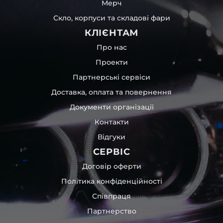
Мерч
Скло, корпуси та складові фари
КЛІЄНТАМ
Про нас
Проекти
Партнерські сервіси
Доставка, оплата та повернення
Документи організації
Контакти
Відгуки
СЕРВІС
Договір оферти
Політика конфіденційності
Співпраця
Партнерство