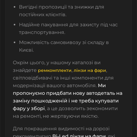
Вигідні пропозиції та знижки для
постійних клієнтів.
Надійне пакування для захисту під час
транспортування.
Можливість самовивозу зі складу в
Києві.
Окрім цього, у нашому каталозі ви
знайдете
,
,
ремкомплекти
лінзи на фари
світловідбивачі
та інші компоненти для
модернізації вашого автомобіля.
Ми
пропонуємо придбати нову автодеталь на
заміну пошкодженій і не треба купувати
фару у зборі
, а це дозволить зекономити
на ремонті, не жертвуючи якістю.
Для покращення видимості на дорозі
рекомендуємо
Bi-Led лінзи на фари
, які