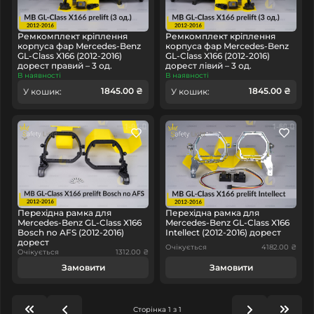
Ремкомплект кріплення
Ремкомплект кріплення
корпуса фар Mercedes-Benz
корпуса фар Mercedes-Benz
GL-Class X166 (2012-2016)
GL-Class X166 (2012-2016)
дорест правий – 3 од.
дорест лівий – 3 од.
В наявності
В наявності
1845.00 ₴
1845.00 ₴
У кошик:
У кошик:
Перехідна рамка для
Перехідна рамка для
Mercedes-Benz GL-Class X166
Mercedes-Benz GL-Class X166
Bosch no AFS (2012-2016)
Intellect (2012-2016) дорест
дорест
Очікується
4182.00 ₴
Очікується
1312.00 ₴
Замовити
Замовити
Сторінка 1 з 1