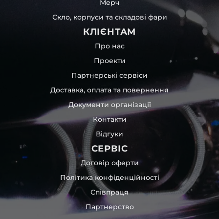
Мерч
Скло, корпуси та складові фари
КЛІЄНТАМ
Про нас
Проекти
Партнерські сервіси
Доставка, оплата та повернення
Документи організації
Контакти
Відгуки
СЕРВІС
Договір оферти
Політика конфіденційності
Співпраця
Партнерство