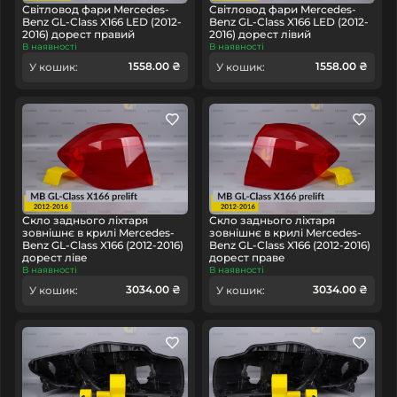
Світловод фари Mercedes-
Світловод фари Mercedes-
Benz GL-Class X166 LED (2012-
Benz GL-Class X166 LED (2012-
2016) дорест правий
2016) дорест лівий
В наявності
В наявності
1558.00 ₴
1558.00 ₴
У кошик:
У кошик:
Скло заднього ліхтаря
Скло заднього ліхтаря
зовнішнє в крилі Mercedes-
зовнішнє в крилі Mercedes-
Benz GL-Class X166 (2012-2016)
Benz GL-Class X166 (2012-2016)
дорест ліве
дорест праве
В наявності
В наявності
3034.00 ₴
3034.00 ₴
У кошик:
У кошик: