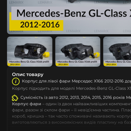
Опис товару
Корпус для лівої фари Мeрceдec X166 2012-2016 до
Корпус підходить для моделі Mercedes-Benz GL-Class X1
Сумісність із авто 2012, 2013, 2014, 2015, 2016 років 
Корпус фари
– один із двох найважливіших компоненті
фари, разом зі склом фари – її невід’ємна частина. Пл
короб, кришка – так часто споживачі називають корпус
виготовляються з високоякісних видів пластику на ба
із дотриманням заводських параметрів – насамперед 