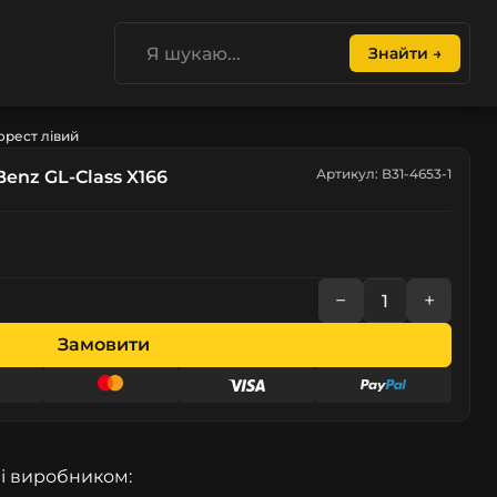
Знайти →
орест лівий
Артикул: B31-4653-1
enz GL-Class X166
−
+
Замовити
і виробником: