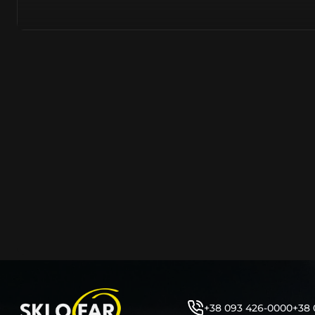
полімерів. Надходять від виробників цілком новими –
встановлювати на оригінальну автомобільну фару. На
надходить безпосередньо з заводів острівного та мат
Тайвань, PRC, оскільки саме там знаходяться до 90% 
сучасних компаній автомобілевиробників.
Виготовляється з нанесенням на нього заводського ма
позначень, таких як – Hella, Bosch, Valeo, AL, Automotive 
ZKW, Varroc тощо. Такий корпус нічим не відрізняється
насправді ж є якісно створеним аналогом або репліко
користувач не може знайти відмінності та їх відрізнити
таких маркувань або їх нанесення – аж ніяк не свідчить
неліквідність продукції.
Корпус фари об’єднує та утримує всі компоненти фар
порядку (рефлектор, лінза, джерела світла, лампочки, 
кріплення фари до кузова автомобіля та захист фари 
високої температури, бруду, вологи, води тощо. Являє
фари елементом, від цілісності якого залежить запоті
автомобільної фари. Оскільки тріщини на ньому, відла
отвори, зазори між герметиком тощо – всі ці фактори
герметичність фари під час експлуатації.
+38 093 426-0000
+38 