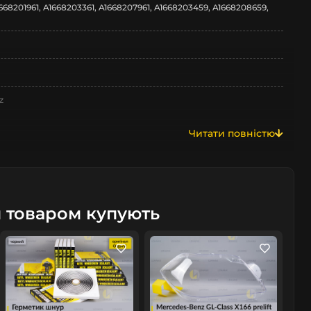
668201961, A1668203361, A1668207961, A1668203459, A1668208659,
z
Читати повністю
м товаром купують