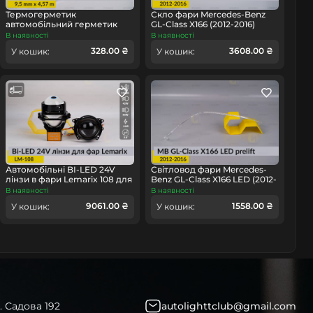
Термогерметик
Скло фари Mercedes-Benz
автомобільний герметик
GL-Class X166 (2012-2016)
для фар Orgavyl Оргавіл
дорест праве
В наявності
В наявності
бутиловий чорний
омобіль
328.00 ₴
3608.00 ₴
У кошик:
У кошик:
Автомобільні BI-LED 24V
Світловод фари Mercedes-
лінзи в фари Lemarix 108 для
Benz GL-Class X166 LED (2012-
вантажних авто
2016) дорест лівий
В наявності
В наявності
9061.00 ₴
1558.00 ₴
У кошик:
У кошик:
. Садова 192
autolighttclub@gmail.com