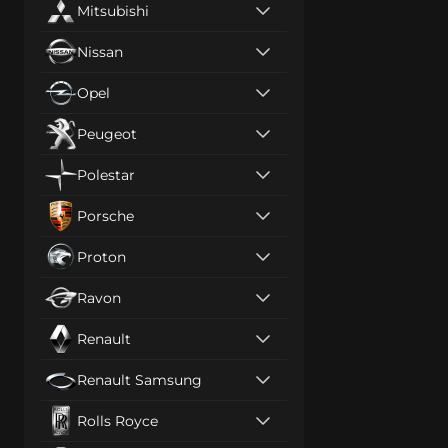
Mitsubishi
Nissan
Opel
Peugeot
Polestar
Porsche
Proton
Ravon
Renault
Renault Samsung
Rolls Royce