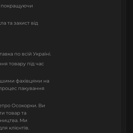
о, покращуючи
ла та захист від
авка по всій Україні.
ня товару під час
ашими фахівцями на
, процес пакування
метро Осокорки. Ви
ти товар та
вництва. Ми
ля клієнтів.