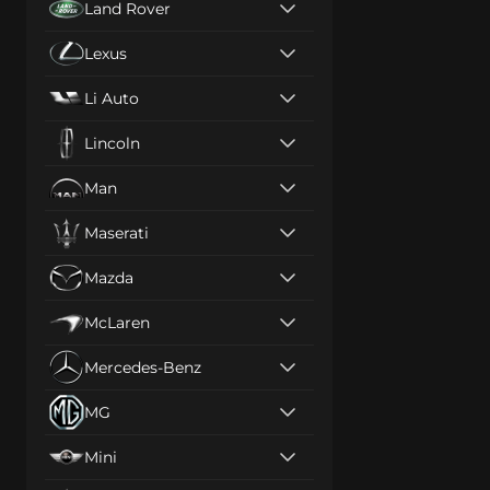
Land Rover
Lexus
Li Auto
Lincoln
Man
Maserati
Mazda
McLaren
Mercedes-Benz
MG
Mini