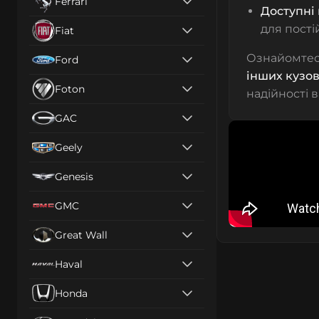
Ferrari
Доступні 
для пості
Fiat
Ознайомтес
Ford
інших кузов
Foton
надійності 
GAC
Geely
Genesis
GMC
Great Wall
Haval
Honda