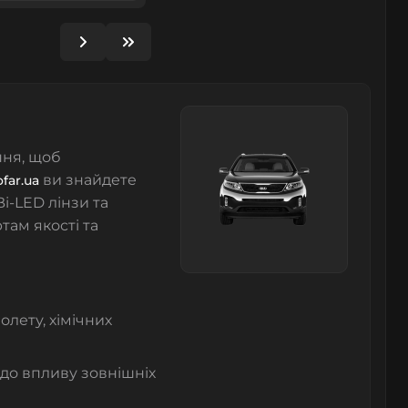
ння, щоб
ви знайдете
ofar.ua
Bi-LED лінзи
та
там якості та
іолету, хімічних
 до впливу зовнішніх