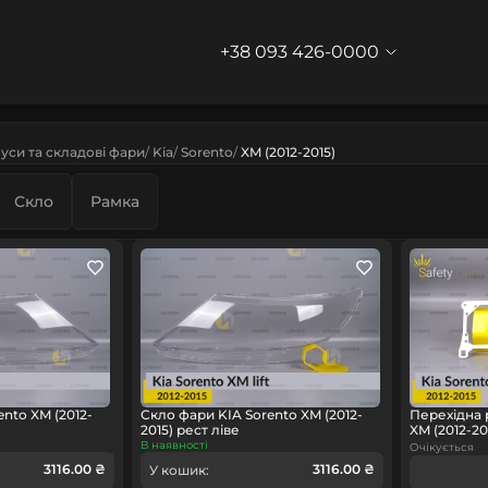
+38 093 426-0000
уси та складові фари
Kia
Sorento
XM (2012-2015)
Скло
Рамка
nto XM (2012-
Скло фари KIA Sorento XM (2012-
Перехідна 
2015) рест ліве
XM (2012-20
В наявності
Очікується
3116.00 ₴
3116.00 ₴
У кошик: