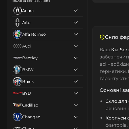
Пошук за брендами авто
Acura
Aito
Alfa Romeo
Скло фар
Audi
Ваш
Kia Sor
забезпечити
Bentley
всі необхід
BMW
герметики
.
гарантують 
Buick
Основні за
BYD
Скло для
Cadillac
речовин 
Changan
Корпуси 
факторів,
Chery