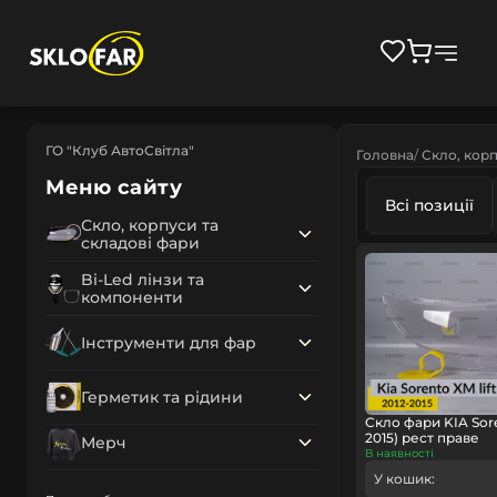
ГО "Клуб АвтоСвітла"
Головна
Скло, корп
Меню сайту
Всі позиції
Скло, корпуси та
складові фари
Bi-Led лінзи та
компоненти
Інструменти для фар
Герметик та рідини
Скло фари KIA Sore
2015) рест праве
Мерч
В наявності
У кошик: