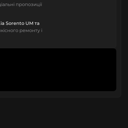
ціальні пропозиції
ia Sorento UM та
кісного ремонту і