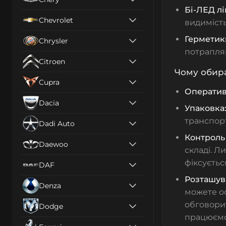
Бі-ЛЕД л
Chevrolet
видимість
Герметик
Chrysler
потрапля
Citroen
Чому обира
Cupra
Оператив
Dacia
Упаковка
транспор
Dadi Auto
Контроль 
Daewoo
складі. Л
фіксуєтьс
DAF
Розташув
Denza
можете ос
обговори
Dodge
працюємо 