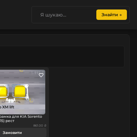
Знайти →
рамка для KIA Sorento
15) рест
861.00 ₴
Замовити