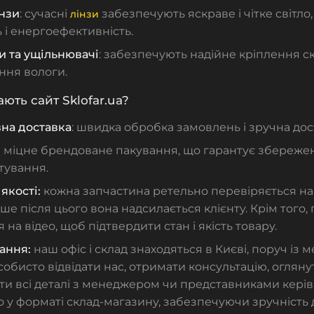
інзи
: сучасні
забезпечують яскраве і чітке світл
лінзи
 і енергоефективність.
и та ущільнювачі
: забезпечують надійне кріплення ск
ння вологи.
ють сайт Sklofar.ua?
на доставка
: швидка обробка замовлень і зручна дост
:
міцне брендоване пакування, що гарантує збережен
тування.
якості:
кожна запчастина ретельно перевіряється н
ише після цього вона надсилається клієнту. Крім того
я на відео, щоб підтвердити стан і якість товару.
ання:
наш офіс і склад знаходяться в Києві, поруч із 
обисто відвідати нас, отримати консультацію, огляну
ти всі деталі з менеджером чи представниками кері
у форматі склад-магазину, забезпечуючи зручність д