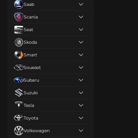
Saab
Scania
Seat
Skoda
Smart
Soueast
Subaru
Suzuki
Tesla
Toyota
Volkswagen