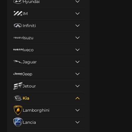
Hyundai
IM
Infiniti
Isuzu
Iveco
Jaguar
Jeep
Jetour
Kia
Lamborghini
Lancia