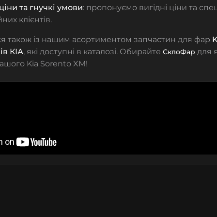
ціни та гнучкі умови
: пропонуємо вигідні ціни та спе
йних клієнтів.
я також із нашим асортиментом
запчастин для фар
K
ів КІА
, які доступні в каталозі. Обирайте
для я
СклоФар
вашого Kia Sorento XM!