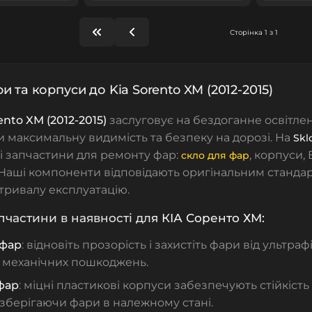
Сторінка 1 з 1
и та корпуси до Kia Sorento XM (2012-2015)
ento XM (2012-2015)
заслуговує на бездоганне освітле
 максимальну видимість та безпеку на дорозі. На
Skl
ні запчастини для ремонту фар:
,
корпуси
,
скло для фар
 Наші компоненти відповідають оригінальним стандар
тривалу експлуатацію.
пчастини в наявності дл
я КІА Соренто ХМ:
 фар
: відновіть прозорість і захистіть фари від ультраф
і механічних пошкоджень.
фар
: міцні пластикові корпуси забезпечують стійкість
 зберігаючи фари в належному стані.