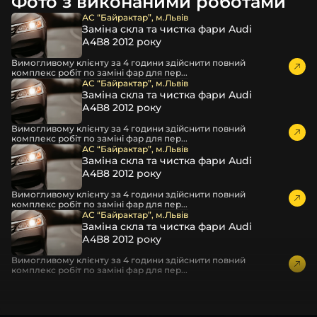
Фото з виконаними роботами
пошкодження товару внаслідок механічних впливів під
час транспортування поштою.
АС “Байрактар”, м.Львів
Заміна скла та чистка фари Audi
Детальніше про доставку…
А4В8 2012 року
Комплектація товару виробника та зовнішній вигляд
Вимогливому клієнту за 4 години здійснити повний
товару можуть відрізнятися від фотографій,
комплекс робіт по заміні фар для пер...
представлених на сайті.
АС “Байрактар”, м.Львів
Заміна скла та чистка фари Audi
Якщо ви шукаєте такі послуги, як заміна скла фари,
А4В8 2012 року
розпакування та перепакування фар, відновлення та
Вимогливому клієнту за 4 години здійснити повний
ремонт фар, заміна лінз Xenon LED BI-LED, ремонт скла,
комплекс робіт по заміні фар для пер...
корпусу та кріплення фари, налаштування світла,
АС “Байрактар”, м.Львів
Заміна скла та чистка фари Audi
коригування, діагностика та полірування фари, наші
А4В8 2012 року
партнерські сервіси готові надати допомогу по всій
Україні.
Вимогливому клієнту за 4 години здійснити повний
комплекс робіт по заміні фар для пер...
Ми опанували мистецтво автосвітла, і це підтвердять
АС “Байрактар”, м.Львів
Заміна скла та чистка фари Audi
тисячі задоволених клієнтів. Розмаїття вибору, постійна
А4В8 2012 року
наявність на складі, свіжі поступлення, доступна ціна,
швидке доставлення та висока якість товарів!
Вимогливому клієнту за 4 години здійснити повний
комплекс робіт по заміні фар для пер...
Із часом передня фара KIA може мати такі проблеми:
царапини;