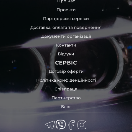
Про нас
моделей автомобілів.
Проекти
Пропонуємо як самовивіз, так і відправлення на всій
Партнерські сервіси
території України. А ще розрахунок у будь-який
зручний спосіб.
Доставка, оплата та повернення
Документи організації
Контакти
Відгуки
СЕРВІС
Договір оферти
Політика конфіденційності
Співпраця
Партнерство
Блог