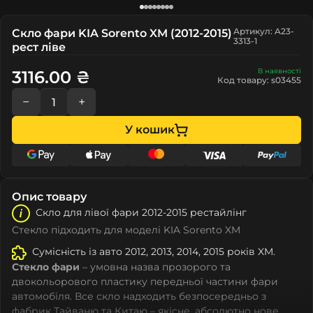
Артикул: A23-
Скло фари KIA Sorento XM (2012-2015)
3313-1
рест ліве
В наявності
3116.00 ₴
Код товару: s03455
−
+
У кошик
Опис товару
Скло для лівої фари 2012-2015 рестайлінг
Стекло підходить для моделі KIA Sorento XM
Сумісність із авто 2012, 2013, 2014, 2015 років XM.
Стекло фари
– умовна назва прозорого та
двокольорового пластику передньої частини фари
автомобіля. Все скло надходить безпосередньо з
фабрик Тайваню та Китаю – якісне, абсолютно нове,