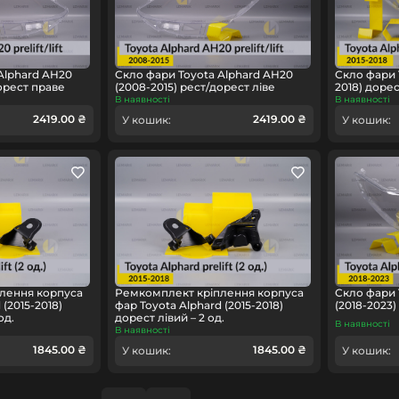
Alphard AH20
Скло фари Toyota Alphard AH20
Скло фари T
дорест праве
(2008-2015) рест/дорест ліве
2018) доре
В наявності
В наявності
2419.00 ₴
2419.00 ₴
У кошик:
У кошик:
лення корпуса
Ремкомплект кріплення корпуса
Скло фари 
 (2015-2018)
фар Toyota Alphard (2015-2018)
(2018-2023)
од.
дорест лівий – 2 од.
В наявності
В наявності
1845.00 ₴
1845.00 ₴
У кошик:
У кошик: