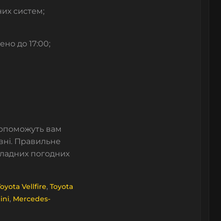
них систем;
но до 17:00;
 допоможуть вам
вні. Правильне
складних погодних
,
oyota Vellfire
Toyota
,
ini
Mercedes-