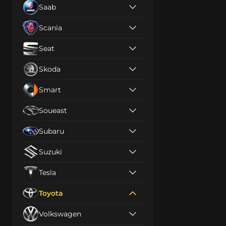
Saab
Scania
Seat
Skoda
Smart
Soueast
Subaru
Suzuki
Tesla
Toyota
Volkswagen