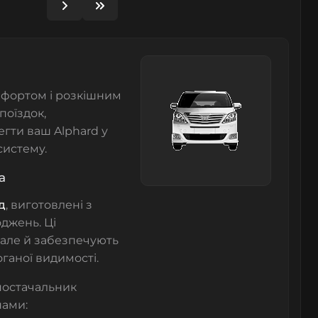
омфортом і розкішним
поїздок,
гти ваш Alphard у
систему.
а
д
, виготовлені з
оджень. Ці
 але й забезпечують
ганої видимості.
постачальник
нами: