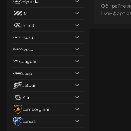
Hyundai
Обирайте як
і комфорт р
IM
Infiniti
Isuzu
Iveco
Jaguar
Jeep
Jetour
Kia
Lamborghini
Lancia