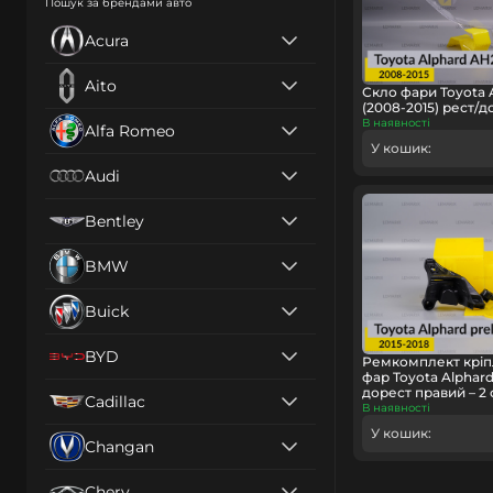
Пошук за брендами авто
Acura
Aito
Скло фари Toyota 
(2008-2015) рест/
В наявності
Alfa Romeo
У кошик:
Audi
Bentley
BMW
Buick
BYD
Ремкомплект кріп
фар Toyota Alphard
дорест правий – 2 
Cadillac
В наявності
У кошик:
Changan
Chery