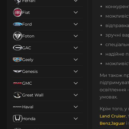
Ferrari
конкурент
Fiat
можливіст
Ford
відправка
зручні ва
Foton
спеціальн
GAC
надійне п
Geely
можливіст
Genesis
Ми також п
підтримуват
GMC
освітлення 
Great Wall
умовах.
Haval
Крім того, 
,
Land Cruiser
Honda
,
і
Benz
Jaguar