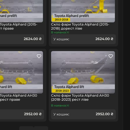
oyota Alphard (2015-
Скло фари Toyota Alphard (2015-
ст праве
2018) дорест ліве
В наявності
2624.00 ₴
2624.00 ₴
У кошик:
Toyota Alphard AH30
Скло фари Toyota Alphard AH30
 рест праве
(2018-2023) рест ліве
В наявності
2952.00 ₴
2952.00 ₴
У кошик: