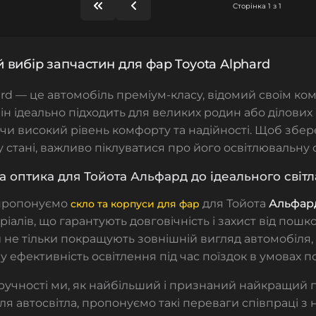
Сторінка 1 з 1
вибір запчастин для фар Toyota Alphard
ard — це автомобіль преміум-класу, відомий своїм к
ін ідеально підходить для великих родин або ділових 
и високий рівень комфорту та надійності. Щоб збере
стані, важливо піклуватися про його освітлювальну 
 оптика для Тойота Альфард до ідеального світл
 пропонуємо
для
Тойота
Альфар
скло т
а
корпуси для фар
іалів, що гарантують довговічність і захист від пошк
не тільки покращують зовнішній вигляд автомобіля,
 ефективність освітлення під час поїздок в умовах по
ручності ми, як найбільший і признаний найкращий 
ля автосвітла, пропонуємо такі переваги співпраці з 