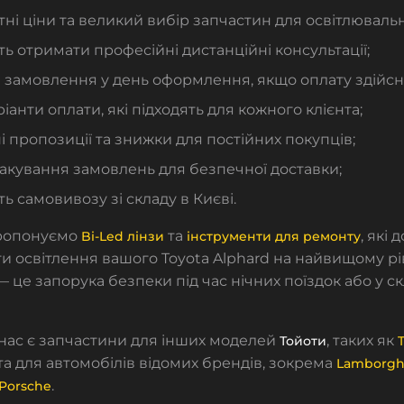
ні ціни та великий вибір запчастин для освітлюваль
ь отримати професійні дистанційні консультації;
 замовлення у день оформлення, якщо оплату здійсне
ріанти оплати, які підходять для кожного клієнта;
і пропозиції та знижки для постійних покупців;
акування замовлень для безпечної доставки;
ь самовивозу зі складу в Києві.
ропонуємо
та
, які
Bi-Led лінзи
інструменти для ремонту
и освітлення вашого Toyota Alphard на найвищому рі
— це запорука безпеки під час нічних поїздок або у 
у нас є запчастини для інших моделей
, таких як
Тойоти
T
 та для автомобілів відомих брендів, зокрема
Lamborgh
.
Porsche