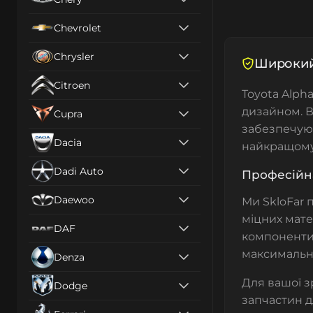
Chevrolet
Chrysler
Широкий 
Citroen
Toyota Alph
дизайном. В
Cupra
забезпечуюч
Dacia
найкращому 
Dadi Auto
Професійна
Daewoo
Ми SkloFar
міцних матер
DAF
компоненти 
максимальну
Denza
Для вашої з
Dodge
запчастин д