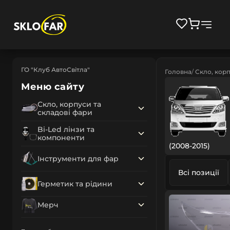
ГО "Клуб АвтоСвітла"
Головна
Скло, корп
Меню сайту
Скло, корпуси та
складові фари
Bi-Led лінзи та
компоненти
(2008-2015)
Інструменти для фар
Всі позиції
Герметик та рідини
Мерч