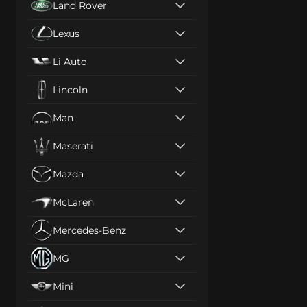
Land Rover
Lexus
Li Auto
Lincoln
Man
Maserati
Mazda
McLaren
Mercedes-Benz
MG
Mini