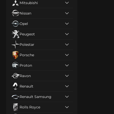
Mitsubishi
Nissan
Opel
Peugeot
Polestar
Porsche
Proton
Ravon
Renault
Renault Samsung
Rolls Royce