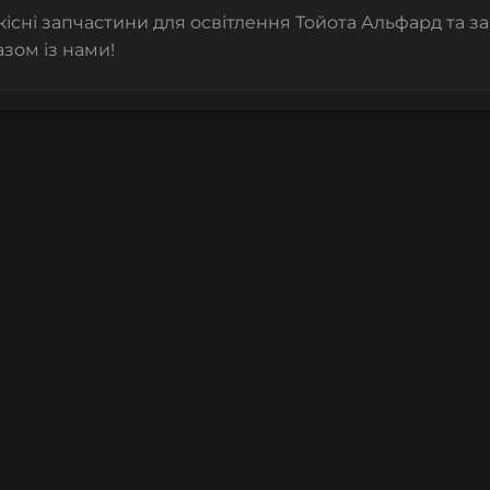
існі запчастини для освітлення
Тойота Альфард
та з
азом із нами!