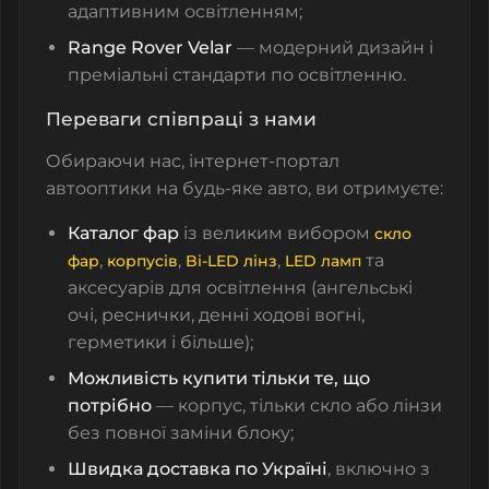
адаптивним освітленням;
Range Rover Velar
— модерний дизайн і
преміальні стандарти по освітленню.
Переваги співпраці з нами
Обираючи нас, інтернет-портал
автооптики на будь-яке авто, ви отримуєте:
Каталог фар
із великим вибором
скло
,
,
,
та
фар
корпусів
Bi-LED лінз
LED ламп
аксесуарів для освітлення (ангельські
очі, реснички, денні ходові вогні,
герметики і більше);
Можливість купити тільки те, що
потрібно
— корпус, тільки скло або лінзи
без повної заміни блоку;
Швидка доставка по Україні
, включно з