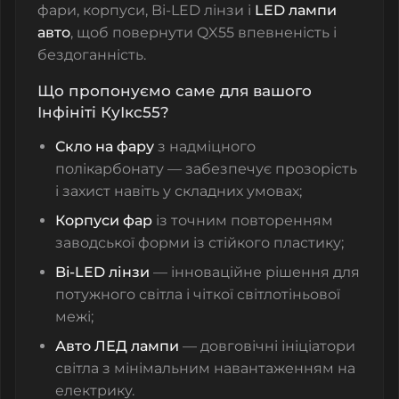
фари, корпуси, Bi‑LED лінзи і
LED лампи
авто
, щоб повернути QX55 впевненість і
бездоганність.
Що пропонуємо саме для вашого
Інфініті КуІкс55?
Скло на фару
з надміцного
полікарбонату — забезпечує прозорість
і захист навіть у складних умовах;
Корпуси фар
із точним повторенням
заводської форми із стійкого пластику;
Bi‑LED лінзи
— інноваційне рішення для
потужного світла і чіткої світлотіньової
межі;
Авто
ЛЕД лампи
— довговічні ініціатори
світла з мінімальним навантаженням на
електрику.