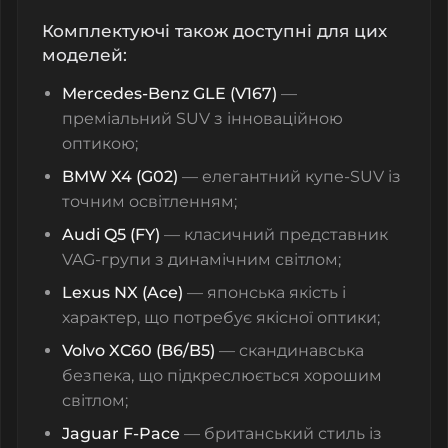
Комплектуючі також доступні для цих
моделей:
Mercedes‑Benz GLE (V167)
—
преміальний SUV з інноваційною
оптикою;
BMW X4 (G02)
— елегантний купе-SUV із
точним освітленням;
Audi Q5 (FY)
— класичний представник
VAG-групи з динамічним світлом;
Lexus NX (Aсе)
— японська якість і
характер, що потребує якісної оптики;
Volvo XC60 (B6/B5)
— скандинавська
безпека, що підкреслюється хорошим
світлом;
Jaguar F‑Pace
— британський стиль із