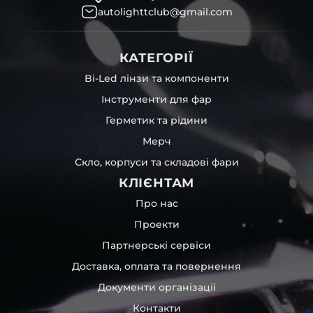
autolighttclub@gmail.com
КАТЕГОРІЇ
Bi-Led лінзи та компоненти
Інструменти для фар
Герметик та рідини
Мерч
Скло, корпуси та складові фари
КЛІЄНТАМ
Про нас
Проекти
Партнерські сервіси
Доставка, оплата та повернення
Документи організації
Контакти