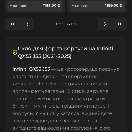
1189.00 ₴
1189.00 ₴
У кошик:
У кошик:
Сторінка 1 з 1
Скло для фар та корпуси на Infiniti
QX55 J55 (2021-2025)
Infiniti QX55 J55
— це кросовер, що поєднує
елегантний дизайн та спортивний
характер. Його фари, стрімкі та виразні,
доповнюють загальний стиль авто, але
навіть вони можуть із часом утратити
блиск — мутні скла, тріщини чи потерті
корпуси. У нашому каталозі ви знайдете
все необхідне для ефективного та
вигідного відновлення освітлення: скло