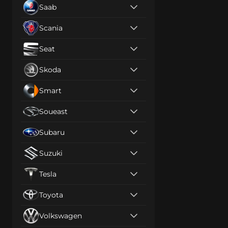
Saab
Scania
Seat
Skoda
Smart
Soueast
Subaru
Suzuki
Tesla
Toyota
Volkswagen