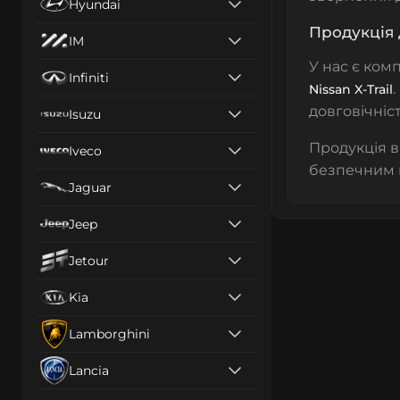
Hyundai
Продукція 
IM
У нас є ком
Infiniti
Nissan X-Trail
довговічніст
Isuzu
Продукція в
Iveco
безпечним н
Jaguar
Jeep
Jetour
Kia
Lamborghini
Lancia