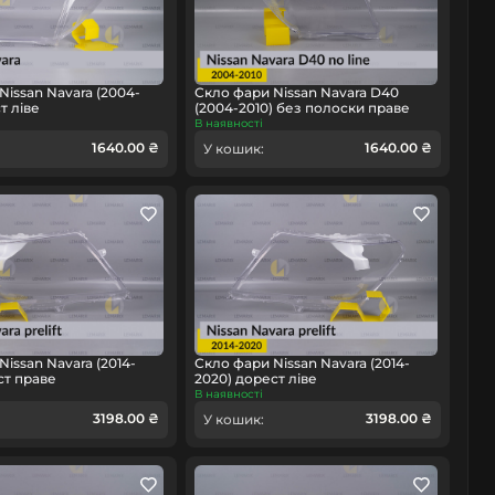
Nissan Navara (2004-
Скло фари Nissan Navara D40
т ліве
(2004-2010) без полоски праве
В наявності
1640.00 ₴
1640.00 ₴
У кошик:
issan Navara (2014-
Скло фари Nissan Navara (2014-
ст праве
2020) дорест ліве
В наявності
3198.00 ₴
3198.00 ₴
У кошик: