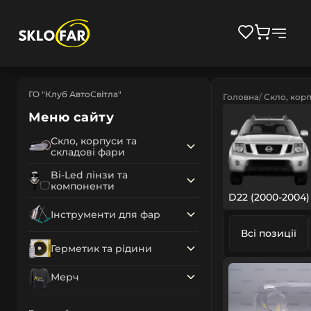
ГО "Клуб АвтоСвітла"
Головна
Скло, корп
Меню сайту
Скло, корпуси та
складові фари
Bi-Led лінзи та
компоненти
D22 (2000-2004)
Інструменти для фар
Всі позиції
Герметик та рідини
Мерч