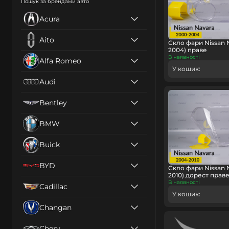
Пошук за брендами авто
Acura
Aito
Скло фари Nissan 
2004) праве
В наявності
Alfa Romeo
У кошик:
Audi
Bentley
BMW
Buick
BYD
Скло фари Nissan 
2010) дорест прав
В наявності
Cadillac
У кошик:
Changan
Chery