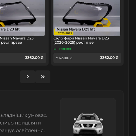
Nissan Navara D23
Скло фари Nissan Navara D23
) рест праве
(2020-2025) рест ліве
В наявності
3362.00 ₴
3362.00 ₴
У кошик:
складніших умовах.
жливо приділяти
ращує освітлення,