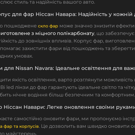
еслює стиль та надійність вашого авто.
рпус для фар Ніссан Навара: Надійність у кожній 
бо пошкоджене
може значно знизити ефектив
скло фар
иготовлене з міцного полікарбонату
, що забезпечує
ійкість до зовнішніх впливів.
Корпус фар
, виготовлен
опомагає захистити фари від пошкоджень та зберегти ї
адних умовах.
зи для Nissan Navara: Ідеальне освітлення для ва
ти якість освітлення, варто розглянути можливіст
.
Bi led лінзи до фар гарантують ідеальне світло та чітк
обить нічне водіння більш безпечним та комфортним.
 Ніссан Навари: Легке оновлення своїми рукам
аєте самостійно оновити фари, ми пропонуємо інст
. Це дозволить вам швидко оновити о
а фар та корпусів
до майстерень.