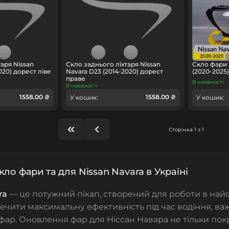
аря Nissan
Скло заднього ліхтаря Nissan
Скло фари 
020) дорест ліве
Navara D23 (2014-2020) дорест
(2020-2025
праве
В наявності
В наявності
1558.00 ₴
1558.00 ₴
У кошик:
У кошик:
Сторінка 1 з 1
кло фари та для Nissan Navara в Україні
ra
— це потужний пікап, створений для роботи в най
чити максимальну ефективність під час водіння, ва
 фар. Оновлення фар для Ніссан Навара не тільки пок