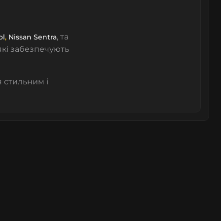
, та
ol
,
Nissan Sentra
 які забезпечують
 стильним і