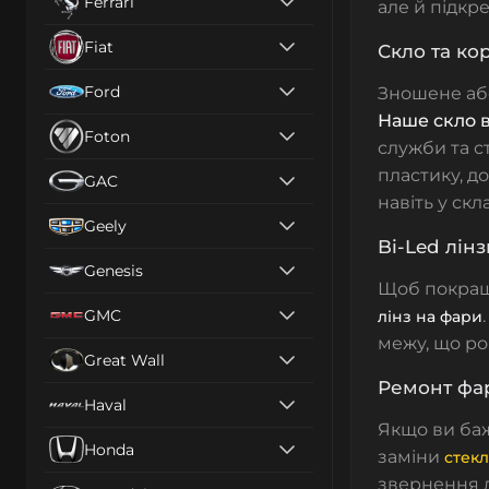
Ferrari
але й підкр
Fiat
Скло та ко
Ford
Зношене а
Наше скло в
Foton
служби та ст
пластику, д
GAC
навіть у скл
Geely
Bi-Led лін
Genesis
Щоб покращи
GMC
лінз на фари
межу
, що р
Great Wall
Ремонт фар
Haval
Якщо ви баж
Honda
заміни
стекл
звернення 