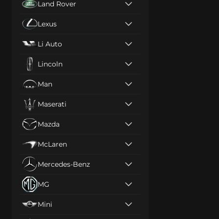
Land Rover
Lexus
Li Auto
Lincoln
Man
Maserati
Mazda
McLaren
Mercedes-Benz
MG
Mini