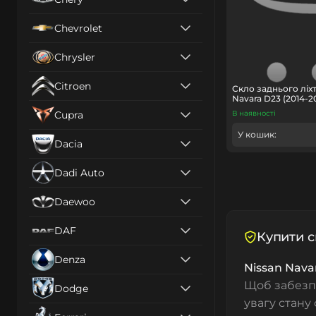
Chevrolet
Chrysler
Citroen
Скло заднього ліхт
Navara D23 (2014-2
Cupra
В наявності
У кошик:
Dacia
Dadi Auto
Daewoo
DAF
Купити с
Denza
Nissan Nava
Щоб забезпе
Dodge
увагу стану