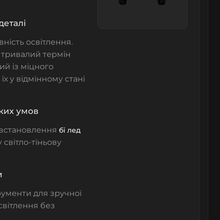
деталі
ність освітлення.
 тривалий термін
ий із міцного
х у відмінному стані
жких умов
ь встановлення
бі лед
у світло-тіньову
и
рументи для зручної
світлення без