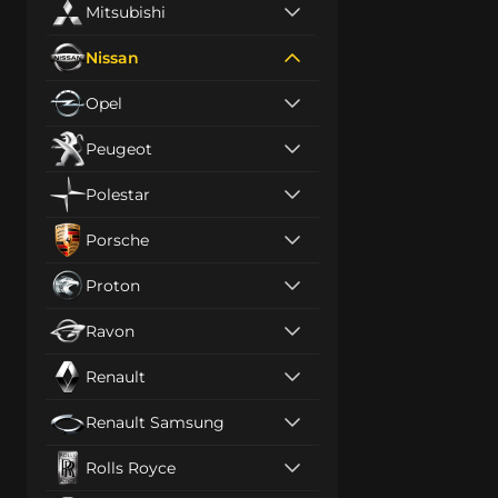
Mitsubishi
Nissan
Opel
Peugeot
Polestar
Porsche
Proton
Ravon
Renault
Renault Samsung
Rolls Royce