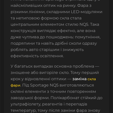
найсміливіших оптик на ринку. Фара з
різкими лініями, складними LED-модулями
та нетиповою формою скла стала
центральним елементом стилю NQ5. Така
конструкція виглядає ефектно, але вона
дуже чутлива до пошкоджень: помутніння,
подряпини та навіть дрібні сколи одразу
роблять авто старішим і знижують
ефективність освітлення.
У багатьох випадках основна проблема —
зношене або вигоріле скло. Тому перший
крок у відновленні оптики —
заміна
скла
. Під Sportage NQ5 виготовляються
фари
скляні елементи з точним повторенням
заводської форми. Полікарбонат стійкий до
ультрафіолету, реагентів і перепадів
температур, тому після заміни фара знову