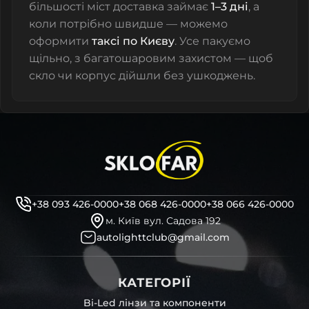
більшості міст доставка займає
1–3 дні
, а
коли потрібно швидше — можемо
оформити
таксі по Києву
. Усе пакуємо
щільно, з багатошаровим захистом — щоб
скло чи корпус дійшли без ушкоджень.
+38 093 426-0000
+38 068 426-0000
+38 066 426-0000
м. Київ вул. Садова 192
autolighttclub@gmail.com
КАТЕГОРІЇ
Bi-Led лінзи та компоненти