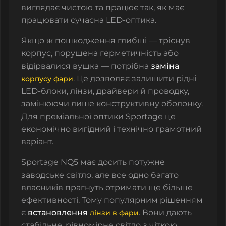
виглядає чистою та працює так, як має
працювати сучасна LED-оптика.
Якщо ж пошкодження глибші — тріснув
корпус, порушена герметичність або
відірвалися вушка — потрібна
заміна
. Це дозволяє залишити рідні
корпусу фари
LED-блоки, лінзи, драйвери й проводку,
замінюючи лише конструктивну оболонку.
Для преміальної оптики Sportage це
економічно вигідний і технічно грамотний
варіант.
Sportage NQ5 має досить потужне
заводське світло, але все одно багато
власників прагнуть отримати ще більше
ефективності. Тому популярним рішенням
є
встановлення
. Вони дають
лінзи в фари
стабільне, рівномірне світло з чіткою