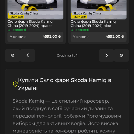
Скло фари Skoda Kamiq
Скло фари Skoda Kamiq
China (2019-2024) праве
China (2019-2024) ліве
В наявності
В наявності
4592.00 ₴
4592.00 ₴
У кошик:
У кошик:
Сторінка 1 з 1
Купити Скло фари Skoda Kamiq в
Україні
Skoda Kamiq — це стильний кросовер,
який поєднує в собі сучасний дизайн та
передові технології, роблячи його чудовим
вибором для активних водіїв. Його висока
маневреність та комфорт роблять кожну