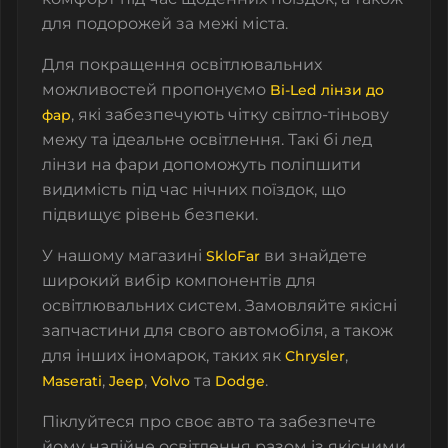
для подорожей за межі міста.
Для покращення освітлювальних
можливостей пропонуємо
Bi-Led лінзи до
, які забезпечують чітку світло-тіньову
фар
межу та ідеальне освітлення. Такі
бі лед
лінзи на фари
допоможуть поліпшити
видимість під час нічних поїздок, що
підвищує рівень безпеки.
У нашому магазині
ви знайдете
SkloFar
широкий вибір компонентів для
освітлювальних систем. Замовляйте якісні
запчастини для свого автомобіля, а також
для інших іномарок, таких як
,
Chrysler
,
,
та
.
Maserati
Jeep
Volvo
Dodge
Піклуйтеся про своє авто та забезпечте
йому надійне освітлення разом із якісними