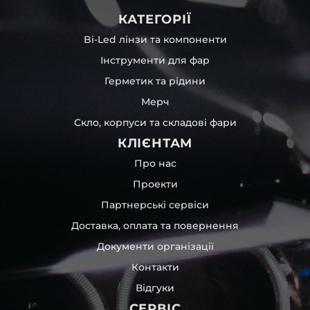
КАТЕГОРІЇ
Bi-Led лінзи та компоненти
Інструменти для фар
Герметик та рідини
Мерч
Скло, корпуси та складові фари
КЛІЄНТАМ
Про нас
Проекти
Партнерські сервіси
Доставка, оплата та повернення
Документи організації
Контакти
Відгуки
СЕРВІС