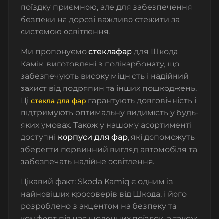
поїздку приємною, але для забезпечення
безпеки на дорозі важливо стежити за
системою освітлення.
Ми пропонуємо
стеклафар
для Шкода
Камік, виготовлені з полікарбонату, що
забезпечують високу міцність і надійний
захист від подряпин та інших пошкоджень.
Ці
гарантують довговічність і
стекла для фар
підтримують оптимальну видимість у будь-
яких умовах. Також у нашому асортименті
доступні
корпуси для фар
, які допоможуть
зберегти первинний вигляд автомобіля та
забезпечать надійне освітлення.
Цікавий факт: Skoda Kamiq є одним із
найновіших кросоверів від Шкода, і його
розроблено з акцентом на безпеку та
комфорт під час щоденних поїздок, а також