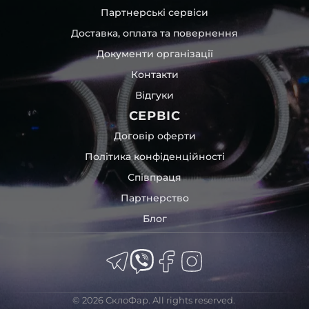
Партнерські сервіси
Доставка, оплата та повернення
Документи організації
Контакти
Відгуки
СЕРВІС
Договір оферти
Політика конфіденційності
Співпраця
Партнерство
Блог
© 2026 СклоФар. All rights reserved.