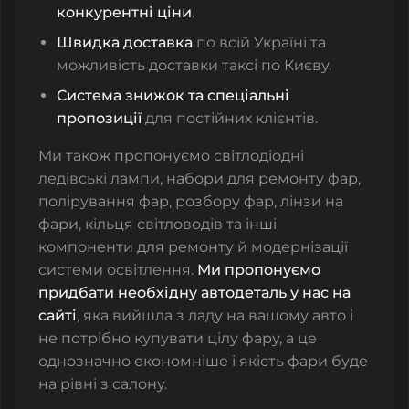
конкурентні ціни
.
Швидка доставка
по всій Україні та
можливість доставки таксі по Києву.
Система знижок та спеціальні
пропозиції
для постійних клієнтів.
Ми також пропонуємо
світлодіодні
ледівські лампи
,
набори для ремонту фар
,
полірування фар
,
розбору фар
,
лінзи на
фари
,
кільця світловодів
та інші
компоненти для ремонту й модернізації
системи освітлення.
Ми пропонуємо
придбати необхідну автодеталь у нас на
сайті
, яка вийшла з ладу на вашому авто і
не потрібно купувати цілу фару, а це
однозначно економніше і якість фари буде
на рівні з салону.