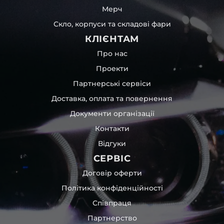
Мерч
Скло, корпуси та складові фари
КЛІЄНТАМ
Про нас
Проекти
Партнерські сервіси
Доставка, оплата та повернення
Документи організації
Контакти
Відгуки
СЕРВІС
Договір оферти
Політика конфіденційності
Співпраця
Партнерство