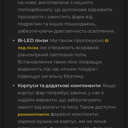
на нове, виготовлене з міцного
полікарбонату. Це допоможе відновити
прозорість і захистить фари від
подряпин та інших пошкоджень,
забезпечуючи довговічність освітлення.
Bi-LED лінзи
: Ми також пропонуємо
бі
, які створюють яскравий,
лед лінзи
рівномірний світловий потік.
Встановлення таких лінз покращує
видимість під час нічних поїздок і
підвищує загальну безпеку.
Корпуси та додаткові компоненти
: Якщо
корпус фар потребує заміни, у нас є
надійні варіанти, що забезпечують
захист від вологи та пилу. Також доступні
,
с
ервісні комплекти,
ремкомплекти
окремо вушка на корпус
, які не лише