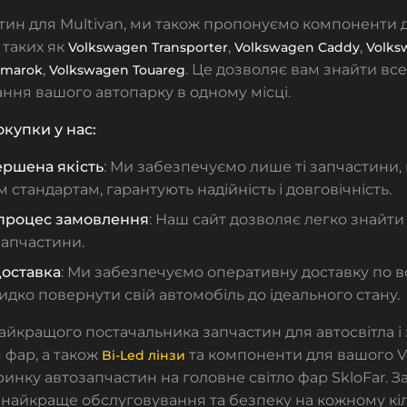
тин для Multivan, ми також пропонуємо компоненти 
, таких як
,
,
Volkswagen Transporter
Volkswagen Caddy
Volks
,
. Це дозволяє вам знайти вс
Amarok
Volkswagen Touareg
ння вашого автопарку в одному місці.
купки у нас:
ршена якість
: Ми забезпечуємо лише ті запчастини,
стандартам, гарантують надійність і довговічність.
процес замовлення
: Наш сайт дозволяє легко знайти
запчастини.
оставка
: Ми забезпечуємо оперативну доставку по вс
дко повернути свій автомобіль до ідеального стану.
йкращого постачальника запчастин для автосвітла і 
 фар, а також
та компоненти для вашого V
Bi-Led лінзи
 ринку автозапчастин на головне світло фар SkloFar. 
найкраще обслуговування та безпеку на кожному кіл