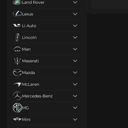
Land Rover
Lexus
Li Auto
Lincoln
Man
Maserati
Mazda
McLaren
Mercedes-Benz
MG
Mini