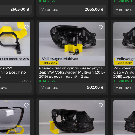
В наявності
В наявності
2665.00 ₴
2665.00 ₴
У кошик:
У кошик:
для VW
Ремкомплект кріплення корпуса
Ремкомпле
an T5 Bosch no
фар VW Volkswagen Multivan (2015-
фар VW Vol
ст
2019) дорест правий – 2 од.
2019) дорест
В наявності
В наявності
1312.00 ₴
902.00 ₴
У кошик:
У кошик:
вити