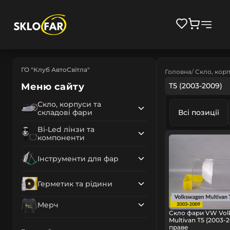
ГО "Клуб АвтоСвітла"
Головна
Скло, корп
Меню сайту
T5 (2003-2009)
Скло, корпуси та
складові фари
Всі позиції
Bi-Led лінзи та
компоненти
Інструменти для фар
Герметик та рідини
Мерч
Скло фари VW Vol
Multivan T5 (2003-
праве