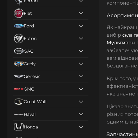
Ferrari
компонентів
Fiat
Асортимент
Ford
Як найкращ
вибір
скла т
Foton
Мультивен
.
забезпечуют
GAC
вам віднови
Geely
бездоганне 
Genesis
Крім того, 
ефективність
GMC
яке значно 
Great Wall
Цікаво знат
різних потр
Haval
одним із на
Honda
Запчастини