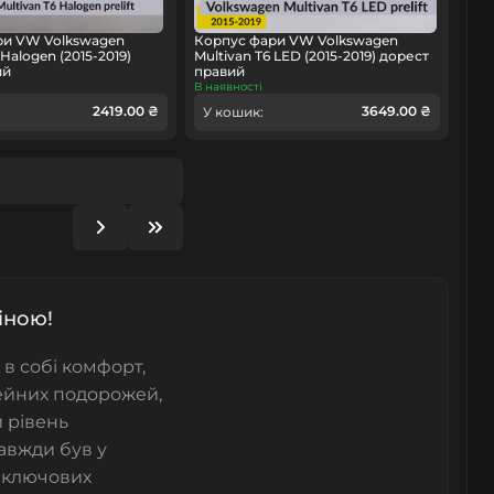
ри VW Volkswagen
Корпус фари VW Volkswagen
 Halogen (2015-2019)
Multivan T6 LED (2015-2019) дорест
ий
правий
В наявності
2419.00 ₴
3649.00 ₴
У кошик:
іною!
в собі комфорт,
мейних подорожей,
й рівень
авжди був у
о ключових