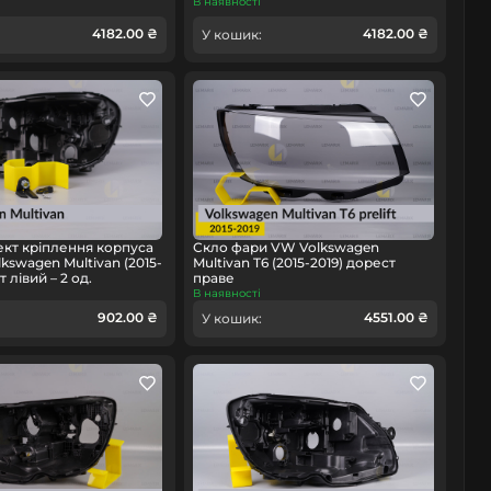
В наявності
4182.00 ₴
4182.00 ₴
У кошик:
кт кріплення корпуса
Скло фари VW Volkswagen
kswagen Multivan (2015-
Multivan T6 (2015-2019) дорест
 лівий – 2 од.
праве
В наявності
902.00 ₴
4551.00 ₴
У кошик: