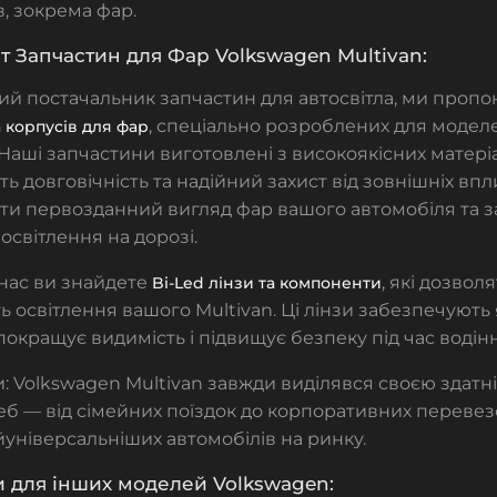
, зокрема фар.
 Запчастин для Фар Volkswagen Multivan:
ий постачальник запчастин для автосвітла, ми проп
, спеціально розроблених для моде
а корпусів для фар
 Наші запчастини виготовлені з високоякісних матеріа
ь довговічність та надійний захист від зовнішніх вп
ти первозданний вигляд фар вашого автомобіля та 
освітлення на дорозі.
у нас ви знайдете
, які дозвол
Bi-Led лінзи та компоненти
 освітлення вашого Multivan. Ці лінзи забезпечують я
покращує видимість і підвищує безпеку під час водінн
и: Volkswagen Multivan завжди виділявся своєю здатн
еб — від сімейних поїздок до корпоративних перевез
йуніверсальніших автомобілів на ринку.
 для інших моделей Volkswagen: