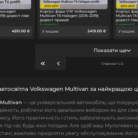
kswagen
Корпус фари VW Volkswagen
Корпус фа
019) дорест ліве
Multivan T6 Halogen (2015-2019)
Multivan T6
дорест правий
дорест лів
В наявності
В наявності
4551.00 ₴
2419.00 ₴
У кошик:
У кошик:
Показати ще
Сторінка 1 з 2
автосвітла Volkswagen Multivan за найкращою ц
Multivan
— це універсальний автомобіль, що поєднує 
адійність, роблячи його ідеальним вибором як для сі
знесу. Його практичність і стиль забезпечують високи
 під час будь-якої поїздки. Але щоб ваш
Мультивен
з
стані, важливо приділяти увагу обслуговуванню йог