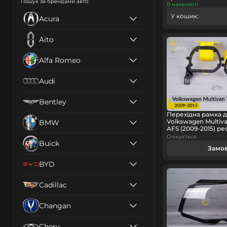
Пошук за брендами авто
В наявності
У кошик:
Acura
Aito
Alfa Romeo
Audi
Bentley
Перехідна рамка 
Volkswagen Multiv
BMW
AFS (2009-2015) ре
Очікується
Buick
Замо
BYD
Cadillac
Changan
Chery