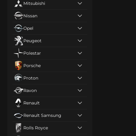
Mitsubishi
Nissan
Opel
Peugeot
Polestar
Porsche
Proton
Ravon
Renault
Renault Samsung
Rolls Royce