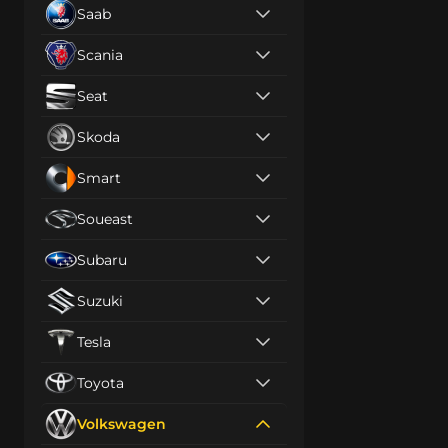
Saab
Scania
Seat
Skoda
Smart
Soueast
Subaru
Suzuki
Tesla
Toyota
Volkswagen