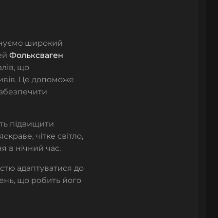
онуємо широкий
лей
Фольксваген
лів, що
ливів. Це допоможе
забезпечити
ять підвищити
скраве, чітке світло,
я в нічний час.
істю адаптуватися до
ень, що робить його