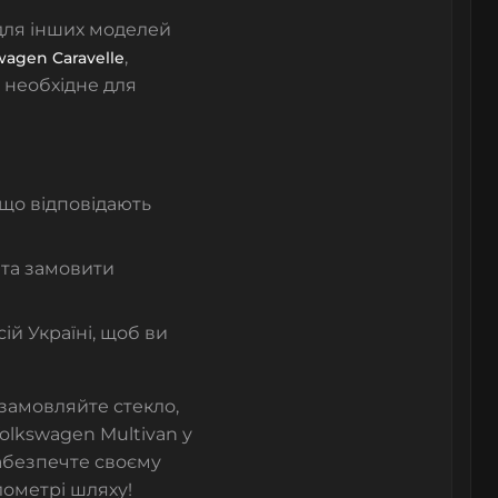
для інших моделей
,
wagen Caravelle
е необхідне для
 що відповідають
 та замовити
ій Україні, щоб ви
замовляйте стекло,
olkswagen Multivan у
Забезпечте своєму
ометрі шляху!