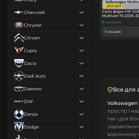
Скло фари VW Vol
Chevrolet
Multivan T6 (2015-2
В наявності
Chrysler
У кошик:
Citroen
Cupra
Dacia
Dadi Auto
Daewoo
Все для 
DAF
Volkswagen 
простір і н
Denza
так і для бі
задоволення
Dodge
відмінному 