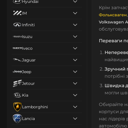
Hyundai
Крім запчас
IM
Фольксваген
Volkswagen 
Infiniti
обслуговува
Isuzu
Переваги по
Iveco
Непереве
найвищим 
Jaguar
Зручний 
Jeep
потрібні 
Jetour
Швидка д
могли шви
Kia
Обирайте на
Lamborghini
корпуси для
Lancia
нас лідерів
автомобілю 