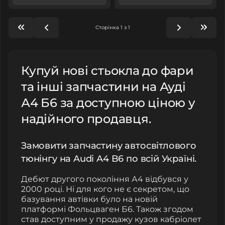
Сторінка 1 з 1
Купуй нові стьокла до фари
та інші запчастини на Ауді
А4 Б6 за доступною ціною у
надійного продавця.
Замовити запчастину автосвітлового
тюнінгу на Audi A4 B6 по всій Україні.
Дебют другого покоління А4 відбувся у
2000 році. Ні для кого не є секретом, що
базування автівки було на новій
платформі Фольцваген Б6. Також згодом
став доступним у продажу кузов кабріолет