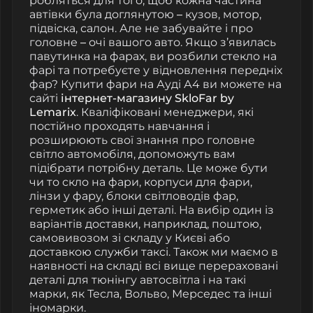
робляться для того, щоб кожна частина
автівки була доглянутою
–
кузов, мотор,
підвіска, салон. Але не забувайте і про
головне
–
очі вашого авто. Якщо з’явилась
павутинка на фарах, ви розбили стекло на
фарі та потребуєте у відновлення передніх
фар
?
Купити фари на Ауді А4
ви можете на
сайті
інтернет-магазину SkloFar by
Lemarix
. Кваліфіковані менеджери, які
постійно проходять навчання і
розширюють свої знання про головне
світло автомобіля, допоможуть вам
підібрати потрібну деталь. Це може бути
чи то скло на фари, корпуси для фари,
лінзи у фару, блоки світловодів фар,
герметик або інші деталі. На вибір один із
варіантів доставки, наприклад, поштою,
самовивозом зі складу у Києві або
доставкою служби таксі.
Також ми маємо в
наявності на складі всі вище перераховані
деталі для тюнінгу автосвітла і на такі
марки, як Тесла, Вольво, Мерседес та інші
іномарки.