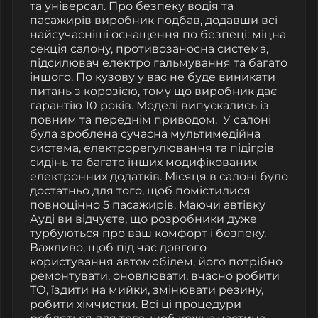
та універсал. Про безпеку водія та
пасажирів виробник подбав, додавши всі
найсучасніші оснащення по безпеці: міцна
секція салону, противозаносна система,
підсилювач електро гальмування та багато
іншого. По кузову у вас не буде виникати
питань з корозією, тому що виробник дає
гарантію 10 років. Моделі випускались із
повним та переднім приводом.
У салоні
була зроблена сучасна мультимедійна
система, електрорегулювання та підігрів
сидінь та багато інших модифікованих
електронних додатків. Місяця в салоні було
достатньо для того, щоб помістилися
повноцінно 5 пасажирів. Маючи автівку
Ауді ви відчуєте, що розробники дуже
турбуються про ваш комфорт і безпеку.
Важливо, щоб під час довгого
користування автомобілем, його потрібно
ремонтувати, оновлювати, вчасно робити
ТО, їздити на мийки, змінювати резину,
робити хімчистки. Всі ці процедури