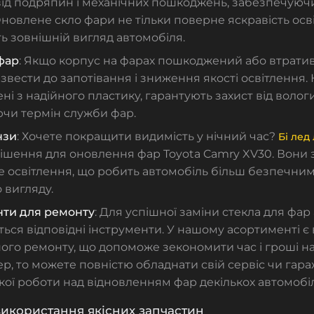
від подряпин і механічних пошкоджень, забезпечуюч
Оновлене
скло фари
не тільки поверне яскравість осв
 зовнішній вигляд автомобіля.
фар
: Якщо корпус на фарах пошкоджений або втратив
вести до запотівання і зниження якості освітлення.
ні з надійного пластику, гарантують захист від вологи
чи термін служби фар.
нзи
: Хочете покращити видимість у нічний час?
Бі лед
ішення для оновлення фар Toyota Camry XV30. Вони 
е освітлення, що робить автомобіль більш безпечним
 вигляду.
нти для ремонту
: Для успішної заміни
стекла для фар
ься відповідні інструменти. У нашому асортименті є 
ого ремонту, що допоможе зекономити час і гроші на
р, то можете повністю обладнати свій сервіс чи гар
ої роботи над відновленням фар декількох автомобіл
икористання якісних запчастин