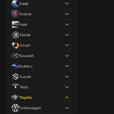
Saab
Scania
Seat
Skoda
Smart
Soueast
Subaru
Suzuki
Tesla
Toyota
Volkswagen