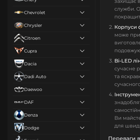
захищає 
служби. 
Chevrolet
покращить
Chrysler
Корпуси 
може приз
Citroen
виготовле
подовжую
Cupra
Bi-LED лі
Dacia
сучасне р
та яскрав
Dadi Auto
сучасного
Daewoo
Інструме
DAF
знадоблят
самостійн
Denza
Ви майсте
для швидк
Dodge
Переваги в