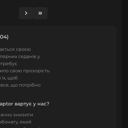
004)
чається своєю
улярних седанів у
отребує
ило свою прозорість
їх, щоб
все, що потрібно
aptor вартує у нас?
начно знизити
рбонату, який