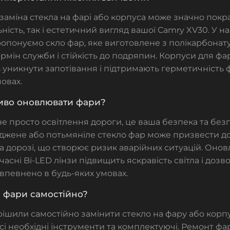
 заміна
стекла на фарі
або корпуса може значно покр
ність, так і естетичний вигляд вашої Camry XV30. У 
ропонуємо
скло фар, яке виготовлене з полікарбонат
рмін служби і стійкість до подряпин. Корпуси для фа
уникнути запотівання і підтримають герметичність ф
овах.
иво оновлювати фари?
е просто освітлення дороги, це ваша безпека та без
оджене або потьмяніле
стекло фар
може призвести д
а дорозі, що створює ризик аварійних ситуацій. Оно
учасні
Bi-LED лінзи
підвищить яскравість світла і дозв
впевнено в будь-яких умовах.
 фари самостійно?
рішили самостійно замінити
стекло на фару
або корпу
всі необхідні інструменти та комплектуючі. Ремонт ф