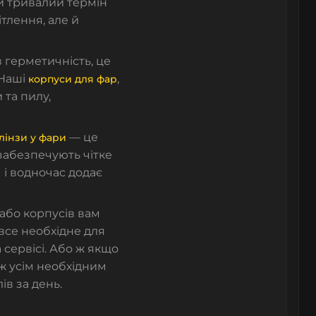
и тривалий термін
ітлення, але й
 герметичність, це
 Наші
,
корпуси для фар
 та пилу,
— це
 лінзи у фари
забезпечують чітке
 і водночас додає
або корпусів вам
все необхідне для
 сервісі. Або ж якщо
аж усім необхідним
ів за день.