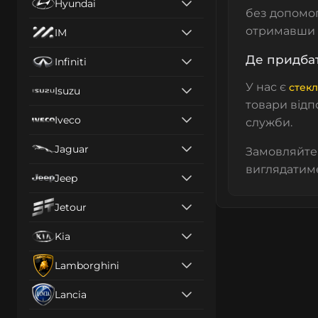
Hyundai
без допомог
отримавши п
IM
Де придбат
Infiniti
У нас є
стекл
Isuzu
товари відп
Iveco
служби.
Jaguar
Замовляйте 
виглядатиме
Jeep
Jetour
Kia
Lamborghini
Lancia