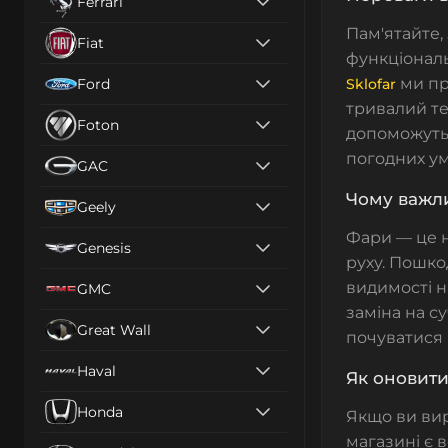
Ferrari
Пам'ятайте,
Fiat
функціональ
ми п
Ford
Sklofar
тривалий те
Foton
допоможуть 
погодних ум
GAC
Чому важл
Geely
Фари — це н
Genesis
руху. Пошк
видимості н
GMC
заміна на с
Great Wall
почуватися 
Haval
Як оновити
Honda
Якщо ви ви
магазині є 