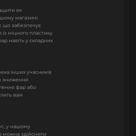
ащити як
нашому магазині
у, що забезпечує
р
із міцного пластику
ар навіть у складних
пека інших учасників
о зниження
влення фар або
олить вам
с, у нашому
ар можна здійснити