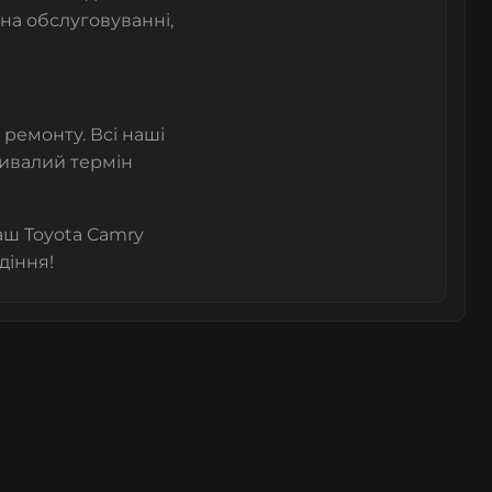
 на обслуговуванні,
я ремонту. Всі наші
ривалий термін
аш Toyota Camry
діння!