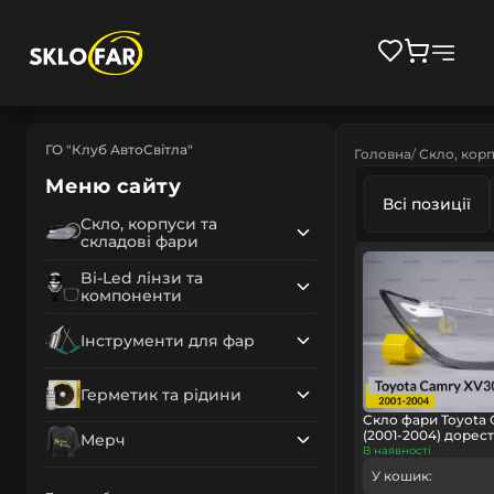
ГО "Клуб АвтоСвітла"
Головна
Скло, корп
Меню сайту
Всі позиції
Скло, корпуси та
складові фари
Bi-Led лінзи та
компоненти
Інструменти для фар
Герметик та рідини
Скло фари Toyota
(2001-2004) дорес
Мерч
В наявності
У кошик: