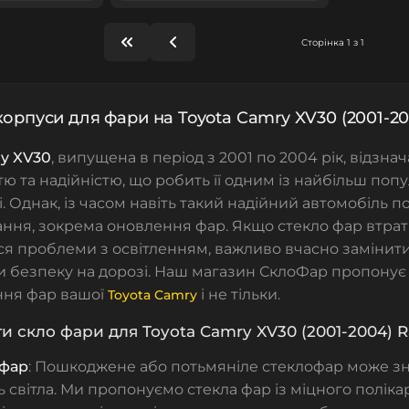
Сторінка 1 з 1
корпуси для фари на Toyota Camry XV30 (2001-2
ry XV30
, випущена в період з 2001 по 2004 рік, відзна
ю та надійністю, що робить її одним із найбільш поп
і. Однак, із часом навіть такий надійний автомобіль п
ння, зокрема оновлення фар. Якщо стекло фар втрат
ся проблеми з освітленням, важливо вчасно замінити 
 безпеку на дорозі. Наш магазин
СклоФар пропонує 
ння фар вашої
і не тільки.
Toyota Camry
и скло фари для Toyota Camry XV30 (2001-2004) R
 фар
: Пошкоджене або потьмяніле стеклофар може з
ь світла. Ми пропонуємо
стекла фар
із міцного поліка