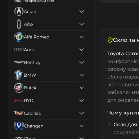
Пошук за брендами авто
Acura
Aito
Alfa Romeo
Cкло та 
Audi
Toyota Cam
комфортніст
Bentley
своєму клас
BMW
обслуговува
або з'явили
Buick
забезпечити
для оновле
BYD
Чому купит
Cadillac
Скло для
Changan
яскравіст
Chery