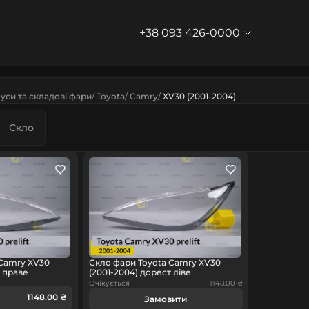
+38 093 426-0000
уси та складові фари
Toyota
Camry
XV30 (2001-2004)
Скло
 Camry XV30
Скло фари Toyota Camry XV30
т праве
(2001-2004) дорест ліве
Очікується
1148.00 ₴
1148.00 ₴
Замовити