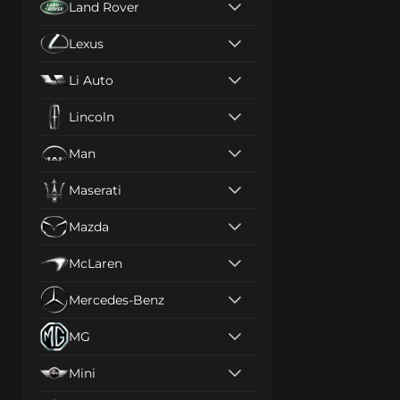
Land Rover
Lexus
Li Auto
Lincoln
Man
Maserati
Mazda
McLaren
Mercedes-Benz
MG
Mini