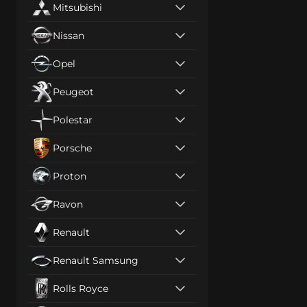
Mitsubishi
Nissan
Opel
Peugeot
Polestar
Porsche
Proton
Ravon
Renault
Renault Samsung
Rolls Royce