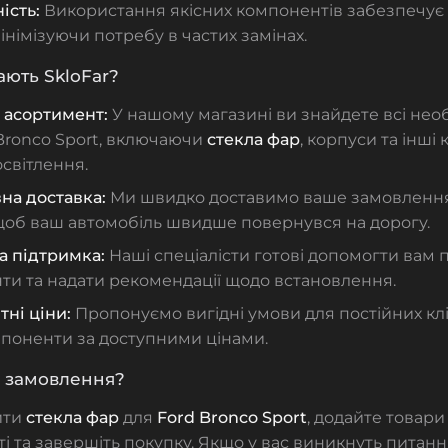
ість:
Використання якісних компонентів забезпечує
інімізуючи потребу в частих замінах.
ють SkloFar?
асортимент:
У нашому магазині ви знайдете всі необ
Bronco Sport, включаючи
стекла фар
, корпуси та інші
світлення.
на доставка:
Ми швидко доставимо ваше замовлення 
 щоб ваш автомобіль швидше повернувся на дорогу.
а підтримка:
Наші спеціалісти готові допомогти вам п
ти та надати рекомендації щодо встановлення.
ні ціни:
Пропонуємо вигідні умови для постійних кл
мпоненти за доступними цінами.
и замовлення?
ити
стекла фар
для
Ford Bronco Sport
, додайте товари
і та завершіть покупку. Якщо у вас виникнуть питання