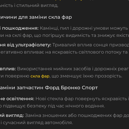
ність і стильний вигляд.
ичини для заміни скла фар
і пошкодження:
Камінці, пил і дорожні умови можут
ни на
склі фар
, що погіршує видимість та знижує якіст
я від ультрафіолету:
Тривалий вплив сонця призвод
негативно впливає на яскравість світлового потоку та
 вплив:
Використання мийних засобів і дорожніх реа
ти поверхню
, що зменшує їхню прозорість.
скла фар
заміни запчастин
Форд Бронко Спорт
не освітлення:
Нові
стекла фар
повернуть яскравість і 
о підвищує безпеку під час нічного водіння.
й вигляд:
Заміна зношених або пошкоджених фар до
і сучасний вигляд автомобіля.