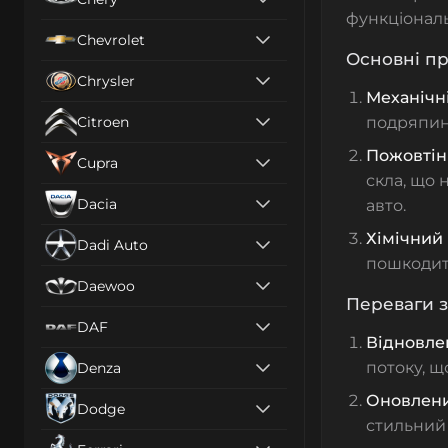
функціональ
Chevrolet
Основні пр
Chrysler
Механічн
Citroen
подряпи
Пожовтінн
Cupra
скла, що 
Dacia
авто.
Хімічний
Dadi Auto
пошкоди
Daewoo
Переваги 
DAF
Відновле
потоку, щ
Denza
Оновлени
Dodge
стильний 