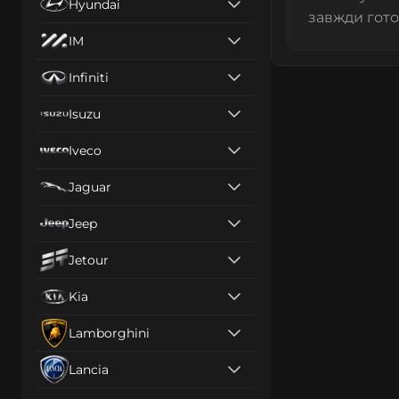
Hyundai
завжди гото
IM
Infiniti
Isuzu
Iveco
Jaguar
Jeep
Jetour
Kia
Lamborghini
Lancia