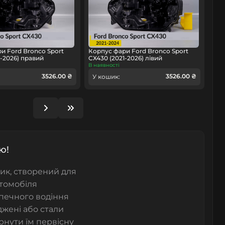
и Ford Bronco Sport
Корпус фари Ford Bronco Sport
1-2026) правий
CX430 (2021-2026) лівий
В наявності
3526.00 ₴
3526.00 ₴
У кошик:
ю!
ик, створений для
втомобіля
печного водіння
джені або стали
нути їм первісну