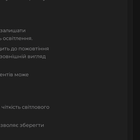
ь залишати
ь освітлення.
ить до пожовтіння
 зовнішній вигляд
гентів може
чіткість світлового
зволяє зберегти