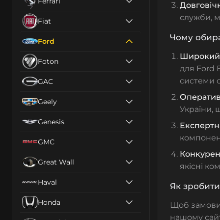
Ferrari
Довговічн
служби, м
Fiat
Чому обира
Ford
Широкий 
Foton
для Ford 
системи о
GAC
Оператив
Geely
України,
Genesis
Експертн
компонен
GMC
Конкурент
Great Wall
якісні ко
Haval
Як зробит
Honda
Щоб замов
нашому сайт