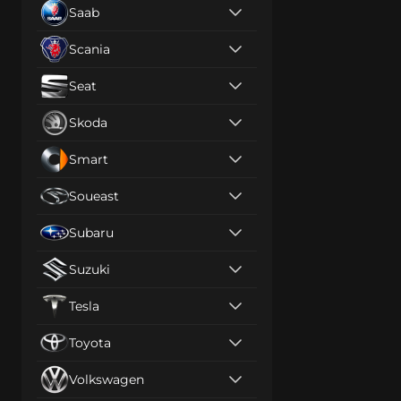
Saab
Scania
Seat
Skoda
Smart
Soueast
Subaru
Suzuki
Tesla
Toyota
Volkswagen