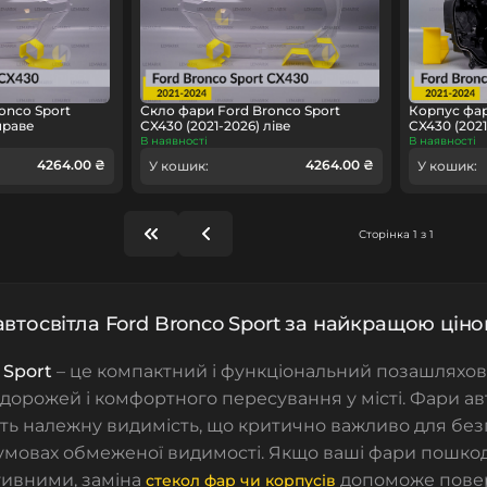
onco Sport
Скло фари Ford Bronco Sport
Корпус фар
праве
CX430 (2021-2026) ліве
CX430 (202
В наявності
В наявності
4264.00 ₴
4264.00 ₴
У кошик:
У кошик:
Сторінка 1 з 1
автосвітла Ford Bronco Sport за найкращою ціно
 Sport
– це компактний і функціональний позашляхов
дорожей і комфортного пересування у місті. Фари а
ть належну видимість, що критично важливо для без
 умовах обмеженої видимості. Якщо ваші фари пошко
ивними, заміна
допоможе повер
стекол фар чи корпусів