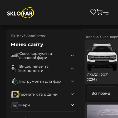
ГО "Клуб АвтоСвітла"
Головна
Скло, корп
Меню сайту
Скло, корпуси та
складові фари
Bi-Led лінзи та
компоненти
CX430 (2021-
2026)
Інструменти для фар
Всі позиції
Герметик та рідини
Мерч