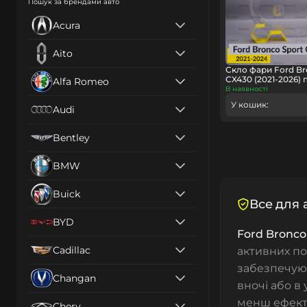
Пошук за брендами авто
Acura
Aito
Скло фари Ford Br
CX430 (2021-2026) 
Alfa Romeo
В наявності
У кошик:
Audi
Bentley
BMW
Buick
Все для 
BYD
Ford Bronco
Cadillac
активних по
забезпечую
Changan
вночі або в
менш ефект
Chery