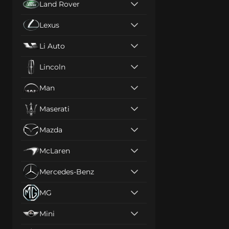
Land Rover
Lexus
Li Auto
Lincoln
Man
Maserati
Mazda
McLaren
Mercedes-Benz
MG
Mini