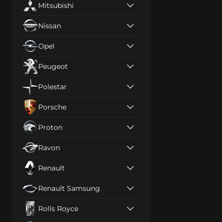
Mitsubishi
Nissan
Opel
Peugeot
Polestar
Porsche
Proton
Ravon
Renault
Renault Samsung
Rolls Royce